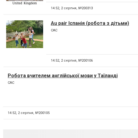
14:52,
2 серпня, №200313
Au pair Іспанія (робота з дітьми)
CAC
14:52,
2 серпня, №200106
Робота вчителем англійської мови у Таїланді
CAC
14:52,
2 серпня, №200105