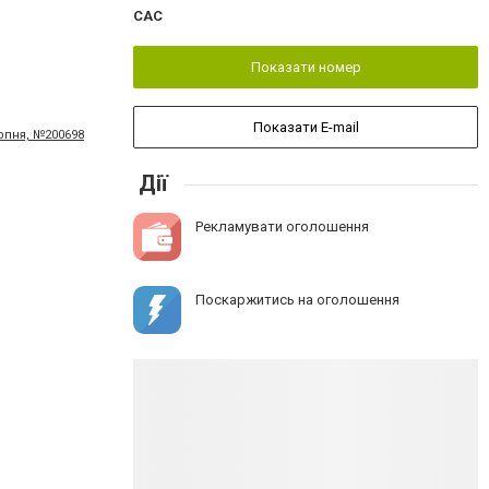
CAC
Показати номер
Показати E-mail
ерпня, №200698
Дії
Рекламувати оголошення
Поскаржитись на оголошення