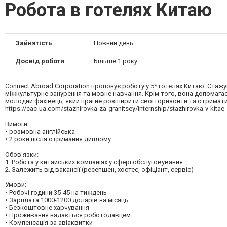
Робота в готелях Китаю
Зайнятість
Повний день
Досвід роботи
Більше 1 року
Connect Abroad Corporation пропонує роботу у 5* готелях Китаю. Стаж
міжкультурне занурення та мовне навчання. Крім того, вона допомагає
молодий фахівець, який прагне розширити свої горизонти та отримати 
https://cac-ua.com/stazhirovka-za-granitsey/internship/stazhirovka-v-kitae
Вимоги:
• розмовна англійська
• 2 роки після отримання диплому
Обов'язки:
1. Робота у китайських компаніях у сфері обслуговування
2. Залежить від вакансії (ресепшен, хостес, офіціант, сервіс)
Умови:
• Робочі години 35-45 на тиждень
• Зарплата 1000-1200 доларів на місяць
• Безкоштовне харчування
• Проживання надається роботодавцем
• Компенсація за авіаквитки