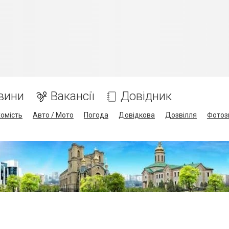
вини
Вакансії
Довідник
омість
Авто / Мото
Погода
Довідкова
Дозвілля
Фотоз