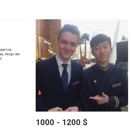
звиток,
му, якщо ви
с.
1000 - 1200 $