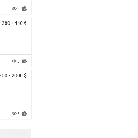
8
280 - 440 €
3
200 - 2000 $
5