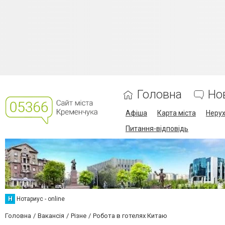
Головна
Но
Афіша
Карта міста
Нерух
Питання-відповідь
Н
Нотариус - online
Головна
Вакансія
Різне
Робота в готелях Китаю