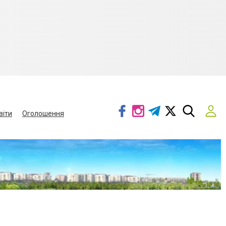
віти
Оголошення