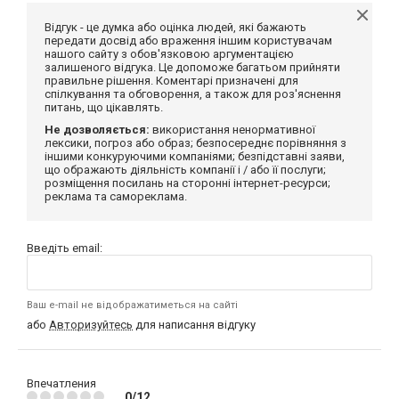
Відгук - це думка або оцінка людей, які бажають
передати досвід або враження іншим користувачам
нашого сайту з обов'язковою аргументацією
залишеного відгука. Це допоможе багатьом прийняти
правильне рішення. Коментарі призначені для
спілкування та обговорення, а також для роз'яснення
питань, що цікавлять.
Не дозволяється:
використання ненормативної
лексики, погроз або образ; безпосереднє порівняння з
іншими конкуруючими компаніями; безпідставні заяви,
що ображають діяльність компанії і / або її послуги;
розміщення посилань на сторонні інтернет-ресурси;
реклама та самореклама.
Введіть email:
Ваш e-mail не відображатиметься на сайті
або
Авторизуйтесь
для написання відгуку
Впечатления
0/12