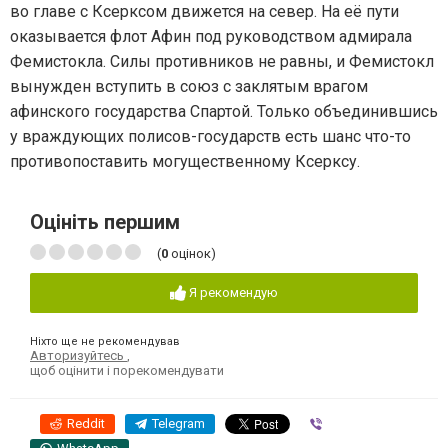
во главе с Ксерксом движется на север. На её пути
оказывается флот Афин под руководством адмирала
Фемистокла. Силы противников не равны, и Фемистокл
вынужден вступить в союз с заклятым врагом
афинского государства Спартой. Только объединившись
у враждующих полисов-государств есть шанс что-то
противопоставить могущественному Ксерксу.
Оцініть першим
(
0
оцінок)
Я рекомендую
Ніхто ще не рекомендував
Авторизуйтесь
,
щоб оцінити і порекомендувати
Reddit
Telegram
Viber