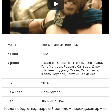
Жанр
боевик, драма, военный
Країна
США
У ролях
Салливан Степлтон, Ева Грин, Лина Хиди,
Ганс Мэтисон, Родриго Санторо, Джек
О’Коннелл, Дэвид Уэнэм, Скотт Берн,
Каллэн Мулвей, Кэйтлин Кармайкл
Рік
2014
Режисер
Ноам Мурро
Час
102 мин. / 01:42
После победы над царем Леонидом персидская армия