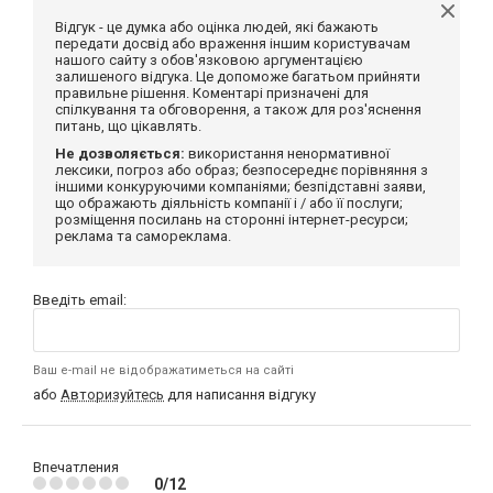
Відгук - це думка або оцінка людей, які бажають
передати досвід або враження іншим користувачам
нашого сайту з обов'язковою аргументацією
залишеного відгука. Це допоможе багатьом прийняти
правильне рішення. Коментарі призначені для
спілкування та обговорення, а також для роз'яснення
питань, що цікавлять.
Не дозволяється:
використання ненормативної
лексики, погроз або образ; безпосереднє порівняння з
іншими конкуруючими компаніями; безпідставні заяви,
що ображають діяльність компанії і / або її послуги;
розміщення посилань на сторонні інтернет-ресурси;
реклама та самореклама.
Введіть email:
Ваш e-mail не відображатиметься на сайті
або
Авторизуйтесь
для написання відгуку
Впечатления
0/12