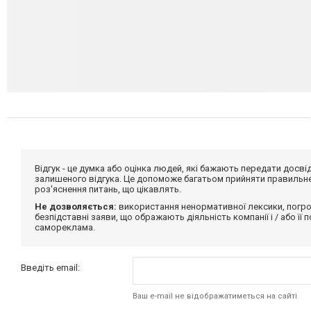
Відгук - це думка або оцінка людей, які бажають передати дос
залишеного відгука. Це допоможе багатьом прийняти правильне 
роз'яснення питань, що цікавлять.
Не дозволяється:
використання ненормативної лексики, погро
безпідставні заяви, що ображають діяльність компанії і / або її
самореклама.
Введіть email:
Ваш e-mail не відображатиметься на сайті