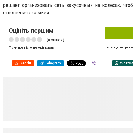
решает организовать сеть закусочных на колесах, чт
отношения с семьей.
Оцініть першим
(
0
оцінок)
Ніхто ще не рек
Поки ще ніхто не оцінював
Reddit
Telegram
Viber
Whats