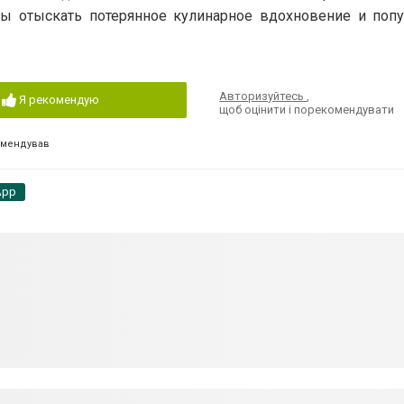
обы отыскать потерянное кулинарное вдохновение и попу
Авторизуйтесь
,
Я рекомендую
щоб оцінити і порекомендувати
омендував
App