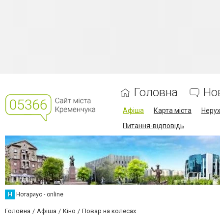
Головна
Но
Афіша
Карта міста
Нерух
Питання-відповідь
Н
Нотариус - online
Головна
Афіша
Кіно
Повар на колесах