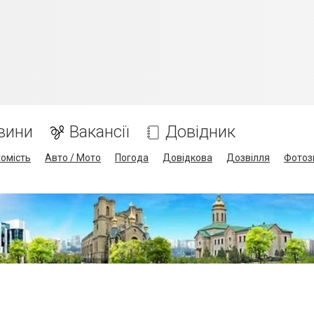
вини
Вакансії
Довідник
омість
Авто / Мото
Погода
Довідкова
Дозвілля
Фотоз