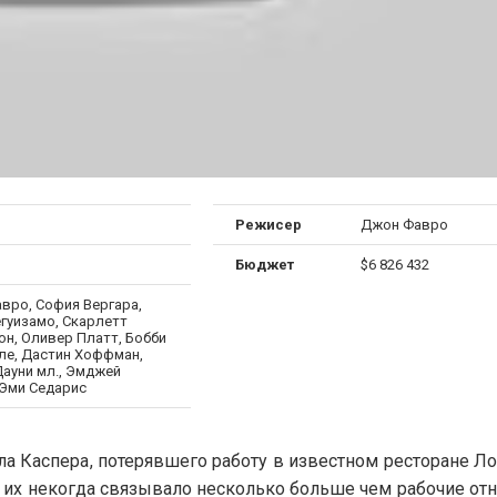
я
Режисер
Джон Фавро
Бюджет
$6 826 432
вро, София Вергара,
гуизамо, Скарлетт
он, Оливер Платт, Бобби
ле, Дастин Хоффман,
Дауни мл., Эмджей
 Эми Седарис
а Каспера, потерявшего работу в известном ресторане Л
 их некогда связывало несколько больше чем рабочие от