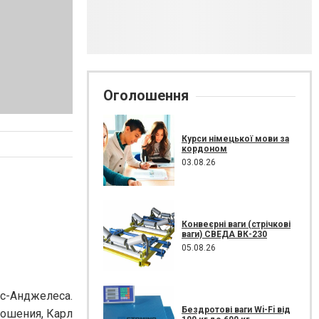
Оголошення
Курси німецької мови за
кордоном
03.08.26
Конвеєрні ваги (стрічкові
ваги) СВЕДА ВК-230
05.08.26
ос-Анджелеса.
Бездротові ваги Wi-Fi від
ношения, Карл