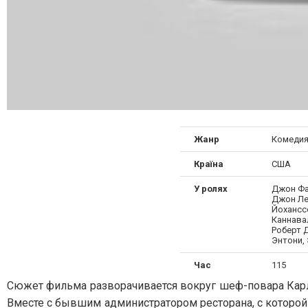
Жанр
Комеди
Країна
США
У ролях
Джон Фа
Джон Ле
Йохансс
Каннава
Роберт 
Энтони,
Час
115
Сюжет фильма разворачивается вокруг шеф-повара Карл
Вместе с бывшим администратором ресторана, с которой