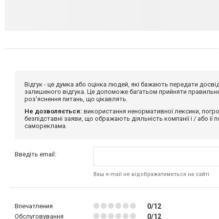
Відгук - це думка або оцінка людей, які бажають передати дос
залишеного відгука. Це допоможе багатьом прийняти правильне 
роз'яснення питань, що цікавлять.
Не дозволяється:
використання ненормативної лексики, погро
безпідставні заяви, що ображають діяльність компанії і / або її
самореклама.
Введіть email:
Ваш e-mail не відображатиметься на сайті
Впечатления
0/12
Обслуговування
0/12