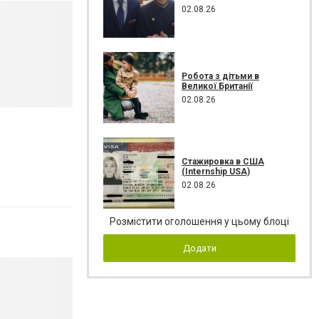
02.08.26
Робота з дітьми в
Великої Британії
02.08.26
Стажировка в США
(Internship USA)
02.08.26
Розмістити оголошення у цьому блоці
Додати