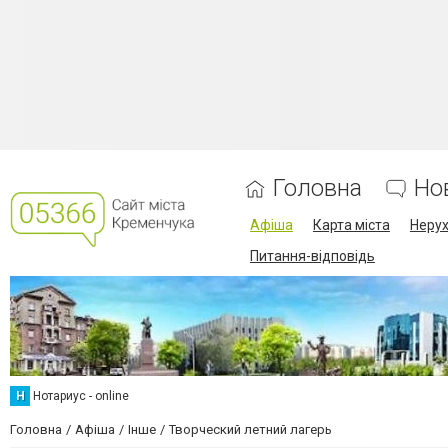
Головна
Но
Афіша
Карта міста
Нерух
Питання-відповідь
Н
Нотариус - online
Головна
Афіша
Інше
Творческий летний лагерь