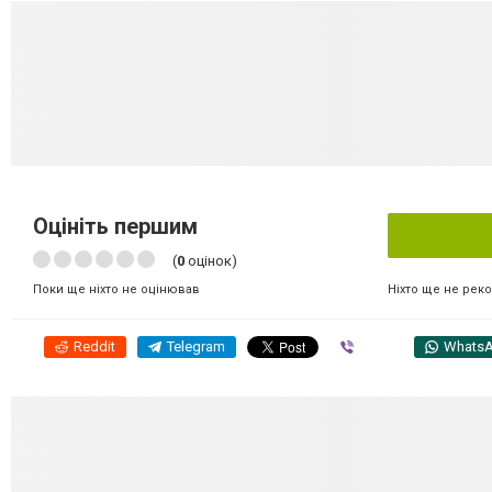
Оцініть першим
(
0
оцінок)
Ніхто ще не рек
Поки ще ніхто не оцінював
Reddit
Telegram
Viber
Whats