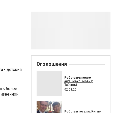
Оголошення
а - детский
Робота вчителем
англійської мови у
Таїланді
ать более
02.08.26
жизненной
Робота в готелях Китаю