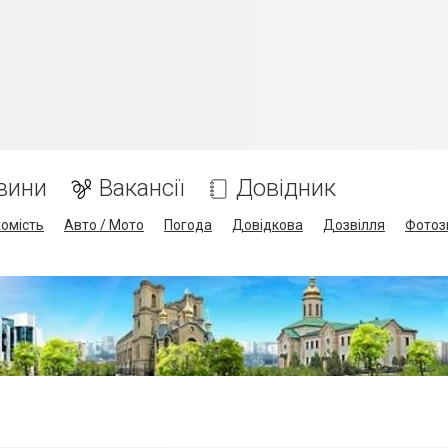
вини
Вакансії
Довідник
омість
Авто / Мото
Погода
Довідкова
Дозвілля
Фотоз