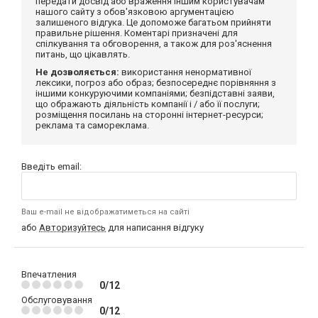
передати досвід або враження іншим користувачам
нашого сайту з обов'язковою аргументацією
залишеного відгука. Це допоможе багатьом прийняти
правильне рішення. Коментарі призначені для
спілкування та обговорення, а також для роз'яснення
питань, що цікавлять.
Не дозволяється:
використання ненормативної
лексики, погроз або образ; безпосереднє порівняння з
іншими конкуруючими компаніями; безпідставні заяви,
що ображають діяльність компанії і / або її послуги;
розміщення посилань на сторонні інтернет-ресурси;
реклама та самореклама.
Введіть email:
Ваш e-mail не відображатиметься на сайті
або
Авторизуйтесь
для написання відгуку
Впечатления
0/12
Обслуговування
0/12