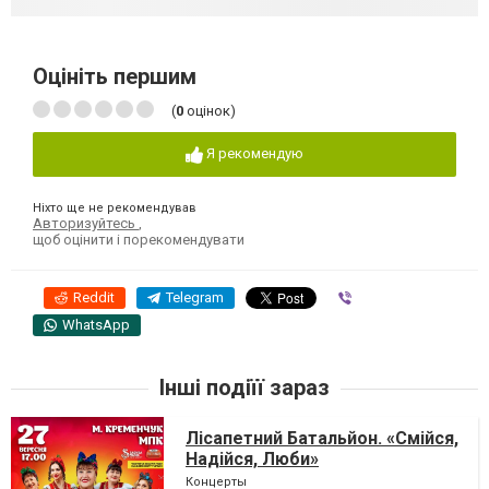
Оцініть першим
(
0
оцінок)
Я рекомендую
Ніхто ще не рекомендував
Авторизуйтесь
,
щоб оцінити і порекомендувати
Reddit
Telegram
Viber
WhatsApp
Інші подіїї зараз
Лісапетний Батальйон. «Смійся,
Надійся, Люби»
Концерты