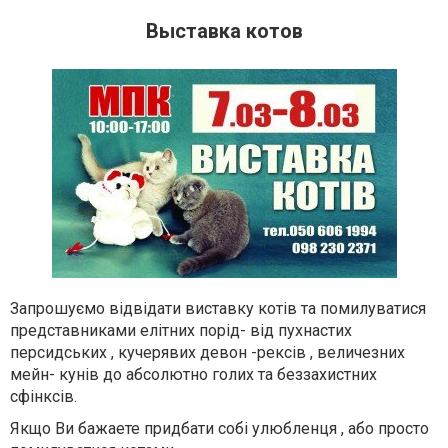
Выставка котов
Запрошуємо відвідати виставку котів та помилуватися
представниками елітних порід- від пухнастих
персидських , кучерявих девон -рексів , величезних
мейн- кунів до абсолютно голих та беззахистних
сфінксів.
Якщо Ви бажаете придбати собі улюбленця , або просто