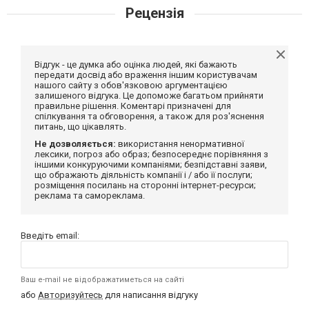
Рецензія
Відгук - це думка або оцінка людей, які бажають
передати досвід або враження іншим користувачам
нашого сайту з обов'язковою аргументацією
залишеного відгука. Це допоможе багатьом прийняти
правильне рішення. Коментарі призначені для
спілкування та обговорення, а також для роз'яснення
питань, що цікавлять.
Не дозволяється:
використання ненормативної
лексики, погроз або образ; безпосереднє порівняння з
іншими конкуруючими компаніями; безпідставні заяви,
що ображають діяльність компанії і / або її послуги;
розміщення посилань на сторонні інтернет-ресурси;
реклама та самореклама.
Введіть email:
Ваш e-mail не відображатиметься на сайті
або
Авторизуйтесь
для написання відгуку