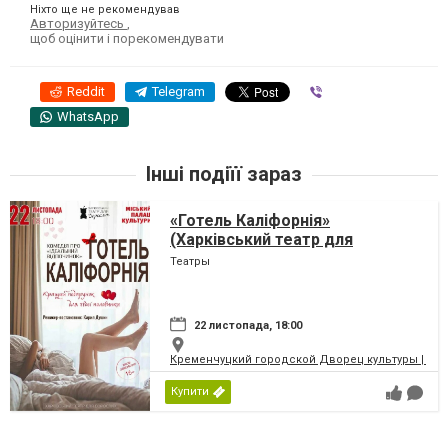
Ніхто ще не рекомендував
Авторизуйтесь
,
щоб оцінити і порекомендувати
Reddit
Telegram
Viber
WhatsApp
Інші подіїї зараз
«Готель Каліфорнія»
(Харківський театр для
дорослих)
Театры
22 листопада, 18:00
Кременчуцкий городской Дворец культуры | Місь
Купити