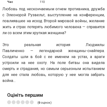
Час
110
Любовь под нескончаемым огнем противника, дружба
с Элеонорой Рузвельт, выступление на конференции,
повлиявшее на исход Второй мировой войны, желание
жить и страх потерять любимого человека — справится
ли со всем этим хрупкая женщина?
Это реальная история Людмилы
Павличенко — легендарной женщины-снайпера.
Солдаты шли в бой с ее именем на устах, а враги
устроили на нее охоту. На поле битвы она видела
смерть и страдания, но самым серьезным испытанием
для нее стала любовь, которую у нее могла забрать
война…
Оцініть першим
(
0
оцінок)