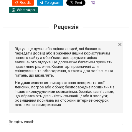
Reddit
Telegram
Viber
WhatsApp
Рецензія
Відгук - це думка або оцінка людей, які бажають
передати досвід або враження іншим користувачам
нашого сайту з обов'язковою аргументацією
залишеного відгука. Це допоможе багатьом прийняти
правильне рішення. Коментарі призначені для
спілкування та обговорення, а також для роз'яснення
питань, що цікавлять.
Не дозволяється:
використання ненормативної
лексики, погроз або образ; безпосереднє порівняння з
іншими конкуруючими компаніями; безпідставні заяви,
що ображають діяльність компанії і / або її послуги;
розміщення посилань на сторонні інтернет-ресурси;
реклама та самореклама.
Введіть email: