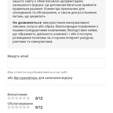
нашого сайту з обов'язковою аргументацією
залишеного відгука. Це допоможе багатьом прийняти
правильне рішення. Коментарі призначені для
спілкування та обговорення, а також для роз'яснення
питань, що цікавлять.
Не дозволяється:
використання ненормативної
лексики, погроз або образ; безпосереднє порівняння з
іншими конкуруючими компаніями; безпідставні заяви,
що ображають діяльність компанії і / або її послуги;
розміщення посилань на сторонні інтернет-ресурси;
реклама та самореклама.
Введіть email:
Ваш e-mail не відображатиметься на сайті
або
Авторизуйтесь
для написання відгуку
Впечатления
0/12
Обслуговування
0/12