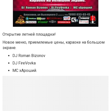
Открытие летней площадки!
Новое меню, приемлемые цены, караоке на большом
экране.
DJ Roman Bizonov
DJ FireVovka
MC хАроший.