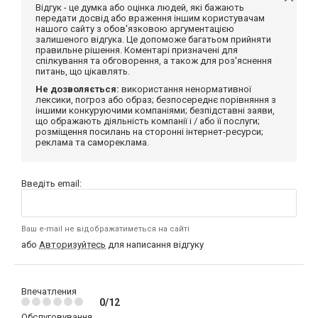
Відгук - це думка або оцінка людей, які бажають
передати досвід або враження іншим користувачам
нашого сайту з обов'язковою аргументацією
залишеного відгука. Це допоможе багатьом прийняти
правильне рішення. Коментарі призначені для
спілкування та обговорення, а також для роз'яснення
питань, що цікавлять.
Не дозволяється:
використання ненормативної
лексики, погроз або образ; безпосереднє порівняння з
іншими конкуруючими компаніями; безпідставні заяви,
що ображають діяльність компанії і / або її послуги;
розміщення посилань на сторонні інтернет-ресурси;
реклама та самореклама.
Введіть email:
Ваш e-mail не відображатиметься на сайті
або
Авторизуйтесь
для написання відгуку
Впечатления
0/12
Обслуговування