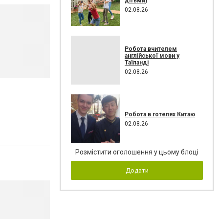
дітьми)
02.08.26
Робота вчителем
англійської мови у
Таїланді
02.08.26
Робота в готелях Китаю
02.08.26
Розмістити оголошення у цьому блоці
Додати