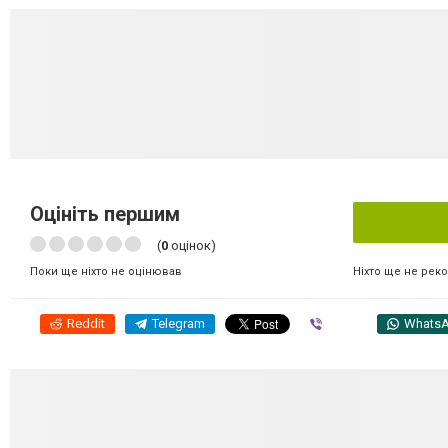
Оцініть першим
(
0
оцінок)
Ніхто ще не рек
Поки ще ніхто не оцінював
Reddit
Telegram
Viber
Whats