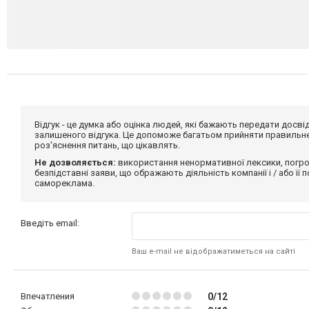
Відгук - це думка або оцінка людей, які бажають передати дос
залишеного відгука. Це допоможе багатьом прийняти правильне 
роз'яснення питань, що цікавлять.
Не дозволяється:
використання ненормативної лексики, погро
безпідставні заяви, що ображають діяльність компанії і / або її
самореклама.
Введіть email:
Ваш e-mail не відображатиметься на сайті
Впечатления
0/12