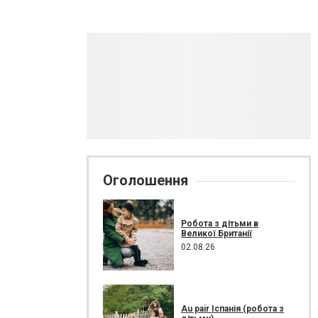
Оголошення
Робота з дітьми в
Великої Британії
02.08.26
Au pair Іспанія (робота з