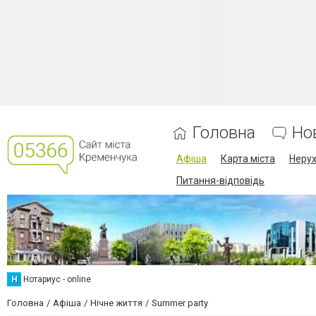
Головна
Но
Афіша
Карта міста
Нерух
Питання-відповідь
Н
Нотариус - online
Головна
Афіша
Нічне життя
Summer party