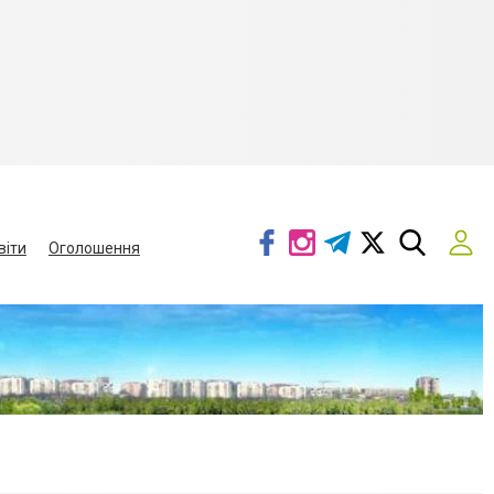
віти
Оголошення