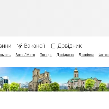
вини
Вакансії
Довідник
омість
Авто / Мото
Погода
Довідкова
Дозвілля
Фотоз