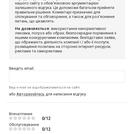
нашого сайту з обов'язковою аргументацією
залишеного відгука. Це допоможе багатьом прийняти
правильне рішення. Коментарі призначені для
спілкування та обговорення, а також для роз'яснення
питань, що цікавлять.
Не дозволяється:
використання ненормативної
лексики, погроз або образ; безпосереднє порівняння з
іншими конкуруючими компаніями; безпідставні заяви,
що ображають діяльність компанії і / або її послуги;
розміщення посилань на сторонні інтернет-ресурси;
реклама та самореклама.
Введіть email:
Ваш e-mail не відображатиметься на сайті
або
Авторизуйтесь
для написання відгуку
Впечатления
0/12
Обслуговування
0/12