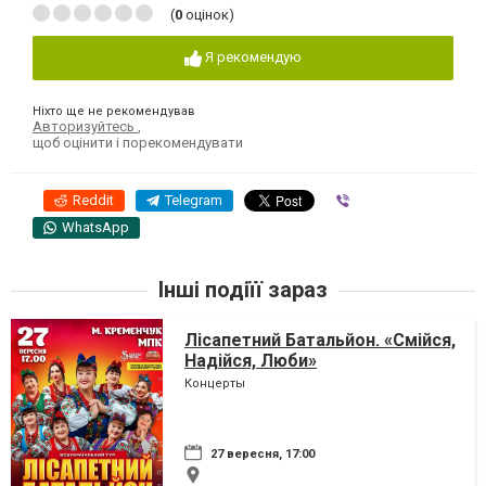
(
0
оцінок)
Я рекомендую
Ніхто ще не рекомендував
Авторизуйтесь
,
щоб оцінити і порекомендувати
Reddit
Telegram
Viber
WhatsApp
Інші подіїї зараз
Лісапетний Батальйон. «Смійся,
Надійся, Люби»
Концерты
27 вересня, 17:00