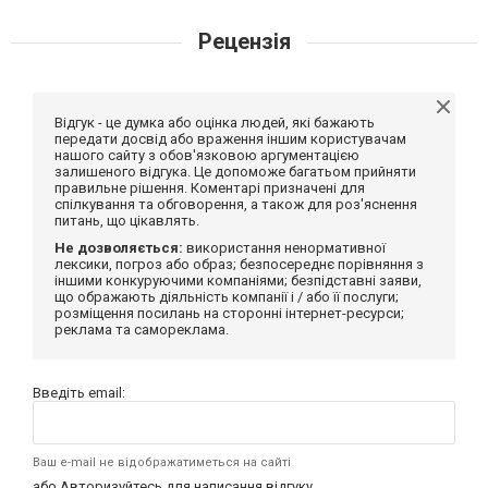
Рецензія
Відгук - це думка або оцінка людей, які бажають
передати досвід або враження іншим користувачам
нашого сайту з обов'язковою аргументацією
залишеного відгука. Це допоможе багатьом прийняти
правильне рішення. Коментарі призначені для
спілкування та обговорення, а також для роз'яснення
питань, що цікавлять.
Не дозволяється:
використання ненормативної
лексики, погроз або образ; безпосереднє порівняння з
іншими конкуруючими компаніями; безпідставні заяви,
що ображають діяльність компанії і / або її послуги;
розміщення посилань на сторонні інтернет-ресурси;
реклама та самореклама.
Введіть email:
Ваш e-mail не відображатиметься на сайті
або
Авторизуйтесь
для написання відгуку