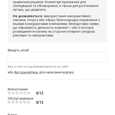
правильне рішення. Коментарі призначені для
спілкування та обговорення, а також для роз'яснення
питань, що цікавлять.
Не дозволяється:
використання ненормативної
лексики, погроз або образ; безпосереднє порівняння з
іншими конкуруючими компаніями; безпідставні заяви,
що ображають діяльність компанії і / або її послуги;
розміщення посилань на сторонні інтернет-ресурси;
реклама та самореклама.
Введіть email:
Ваш e-mail не відображатиметься на сайті
або
Авторизуйтесь
для написання відгуку
Впечатления
0/12
Обслуговування
0/12
Відгук: