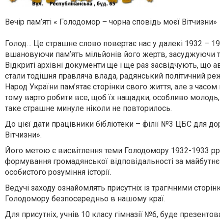
Вечір пам’яті « Голодомор – чорна сповідь моєї Вітчизни»
Голод… Це страшне слово повертає нас у далекі 1932 – 19
вшановуючи пам’ять мільйонів його жертв, засуджуючи твор
Відкриті архівні документи ще і ще раз засвідчують, що
стали тодішня правляча влада, радянський політичний ре
Народ України пам’ятає сторінки свого життя, але з часом 
тому варто робити все, щоб їх нащадки, особливо молодь, зн
таке страшне минуле ніколи не повторилось.
До цієї дати працівники бібліотеки – філії №3 ЦБС для д
Вітчизни».
Його метою є висвітлення теми Голодомору 1932-1933 рр. в
формування громадянської відповідальності за майбутнє В
особистого розуміння історії.
Ведучі заходу ознайомлять присутніх із трагічними сторін
Голодомору безпосередньо в нашому краї.
Для присутніх, учнів 10 класу гімназії №6, буде презенто