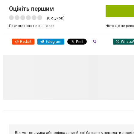
Оцініть першим
(
0
оцінок)
Ніхто ще не рек
Поки ще ніхто не оцінював
Reddit
Telegram
Viber
Whats
Відгук - це думка або оцінка людей, які бажають передати дос