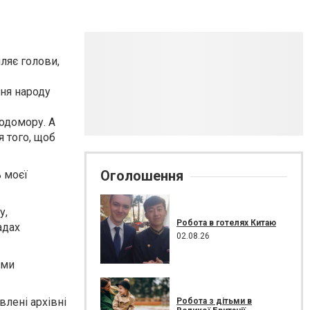
ляє голови,
ння народу
лодомору. А
я того, щоб
Оголошення
ь моєї
у,
Робота в готелях Китаю
адах
02.08.26
ами
влені архівні
Робота з дітьми в