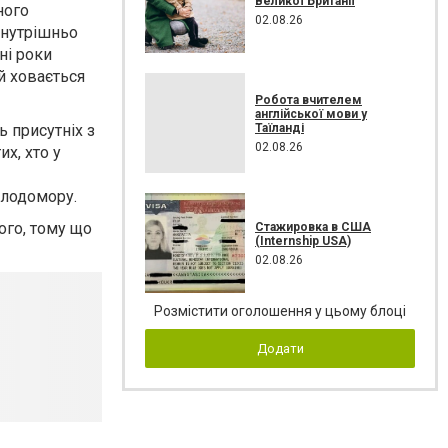
Великої Британії
ного
02.08.26
внутрішньо
ні роки
й ховається
Робота вчителем
англійської мови у
Таїланді
ь присутніх з
02.08.26
х, хто у
олодомору.
ого, тому що
Стажировка в США
(Internship USA)
02.08.26
Розмістити оголошення у цьому блоці
Додати