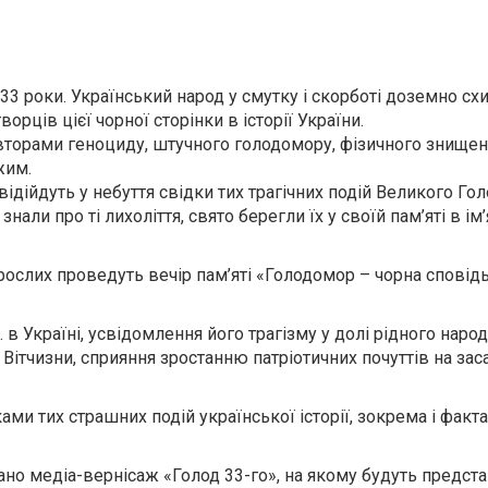
33 роки. Український народ у смутку і скорботі доземно схи
ців цієї чорної сторінки в історії України.
 авторами геноциду, штучного голодомору, фізичного знище
жим.
відійдуть у небуття свідки тих трагічних подій Великого Го
али про ті лихоліття, свято берегли їх у своїй пам’яті в ім’
орослих проведуть вечір пам’яті «Голодомор – чорна сповід
 Україні, усвідомлення його трагізму у долі рідного народ
ітчизни, сприяння зростанню патріотичних почуттів на зас
ками тих страшних подій української історії, зокрема і факт
вано медіа-вернісаж «Голод 33-го», на якому будуть предста