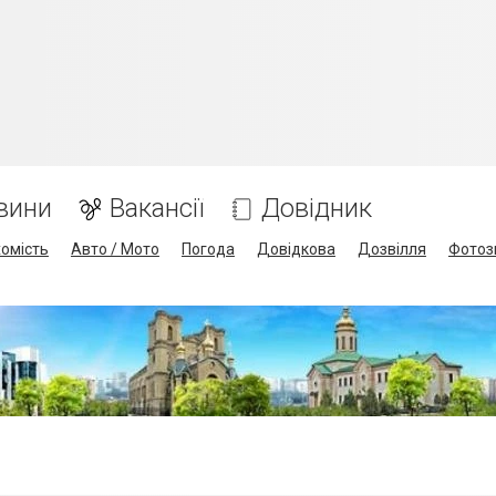
вини
Вакансії
Довідник
омість
Авто / Мото
Погода
Довідкова
Дозвілля
Фотоз