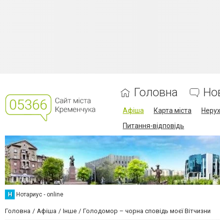
Головна
Но
Афіша
Карта міста
Нерух
Питання-відповідь
Н
Нотариус - online
Головна
Афіша
Інше
Голодомор – чорна сповідь моєї Вітчизни