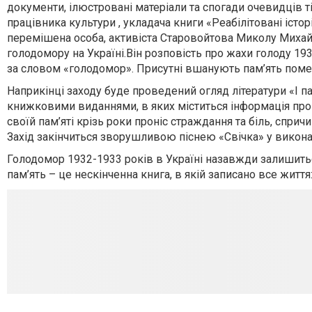
документи, ілюстровані матеріали та спогади очевидців ті
працівника культури , укладача книги «Реабілітовані іст
перемішена особа, активіста Старовойтова Миколу Михайл
голодомору на Україні.Він розповість про жахи голоду 193
за словом «голодомор». Присутні вшанують пам’ять пом
Наприкінці заходу буде проведений огляд літератури «І пам
книжковими виданнями, в яких міститься інформація про ге
своїй пам’яті крізь роки проніс страждання та біль, спри
Захід закінчиться зворушливою піснею «Свічка» у виконан
Голодомор 1932-1933 років в Україні назавжди залишиться
пам’ять – це нескінченна книга, в якій записано все життя: