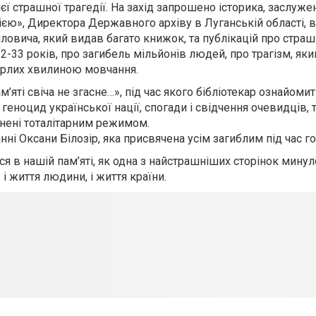
єї страшної трагедії. На захід запрошено історика, заслуже
орією», Директора Державного архіву в Луганській області, 
овича, який видав багато книжок, та публікацій про страш
2-33 років, про загибель мільйонів людей, про трагізм, яки
ерлих хвилиною мовчання.
’яті свіча не згасне…», під час якого бібліотекар ознайомит
ноцид української нації, спогади і свідчення очевидців, ти
чинені тоталітарним режимом.
ні Оксани Білозір, яка присвячена усім загиблим під час г
 в нашій пам’яті, як одна з найстрашніших сторінок минул
 і життя людини, і життя країни.