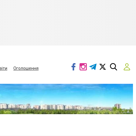
віти
Оголошення