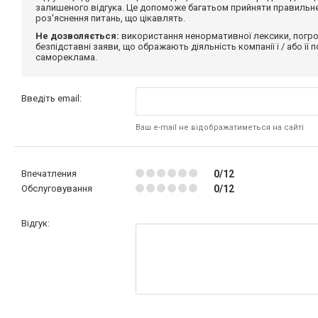
залишеного відгука. Це допоможе багатьом прийняти правильне 
роз'яснення питань, що цікавлять.
Не дозволяється:
використання ненормативної лексики, погро
безпідставні заяви, що ображають діяльність компанії і / або її
самореклама.
Введіть email:
Ваш e-mail не відображатиметься на сайті
Впечатления
0/12
Обслуговування
0/12
Відгук: