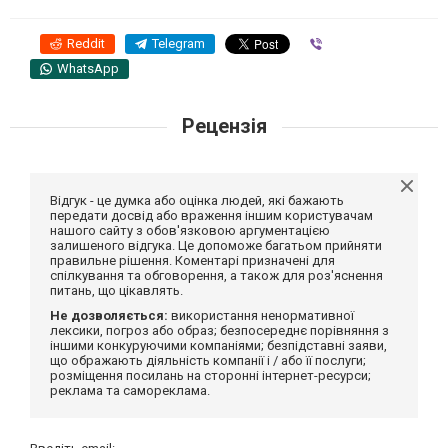
Reddit
Telegram
Viber
WhatsApp
Рецензія
Відгук - це думка або оцінка людей, які бажають
передати досвід або враження іншим користувачам
нашого сайту з обов'язковою аргументацією
залишеного відгука. Це допоможе багатьом прийняти
правильне рішення. Коментарі призначені для
спілкування та обговорення, а також для роз'яснення
питань, що цікавлять.
Не дозволяється:
використання ненормативної
лексики, погроз або образ; безпосереднє порівняння з
іншими конкуруючими компаніями; безпідставні заяви,
що ображають діяльність компанії і / або її послуги;
розміщення посилань на сторонні інтернет-ресурси;
реклама та самореклама.