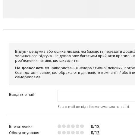
Відгук - це думка або оцінка людей, які бажають передати дос
залишеного відгука. Це допоможе багатьом прийняти правильне 
роз'яснення питань, що цікавлять.
Не дозволяється:
використання ненормативної лексики, погро
безпідставні заяви, що ображають діяльність компанії і / або її
самореклама.
Введіть email:
Ваш e-mail не відображатиметься на сайті
Впечатления
0/12
Обслуговування
0/12