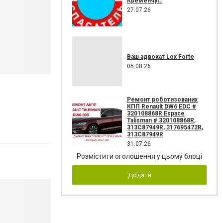
Кременчуг.
27.07.26
Ваш адвокат Lex Forte
05.08.26
Ремонт роботизованих
КПП Renault DW6 EDC #
320108868R Espace
Talisman # 320108868R,
313C87949R, 317695472R,
313C87949R
31.07.26
Розмістити оголошення у цьому блоці
Додати