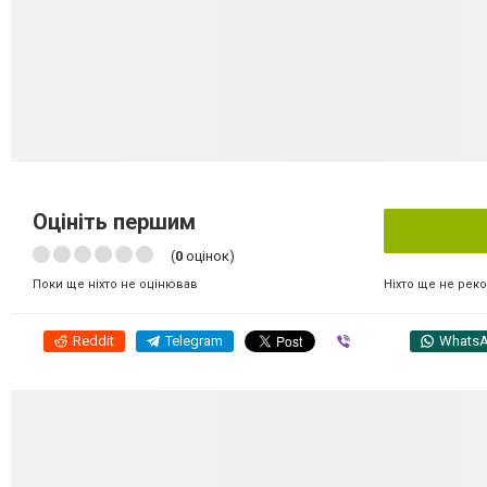
Оцініть першим
(
0
оцінок)
Ніхто ще не рек
Поки ще ніхто не оцінював
Reddit
Telegram
Viber
Whats