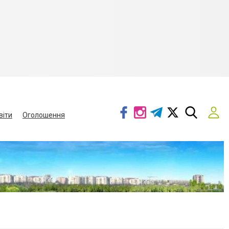
віти
Оголошення