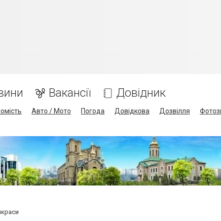
вини
Вакансії
Довідник
омість
Авто / Мото
Погода
Довідкова
Дозвілля
Фотоз
икраси