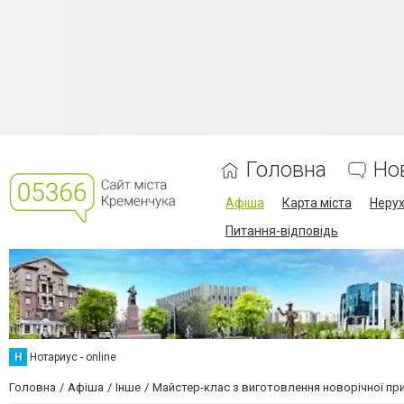
Головна
Но
Афіша
Карта міста
Нерух
Питання-відповідь
Н
Нотариус - online
Головна
Афіша
Інше
Майстер-клас з виготовлення новорічної пр