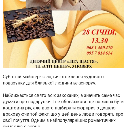
Суботній майстер-клас, виготовлення чудового
подарунку для близької людини власноруч.
Наближається свято всіх закоханих, а значить саме час
думати про подарунки. І не обов'язково це повинна бути
коштовна річ, але варто підбирати сюрприз з душею,
враховуючи той факт, що у цей день люди говорять про
свої почуття. Одним з найпопулярніших романтичних
символів є серце.