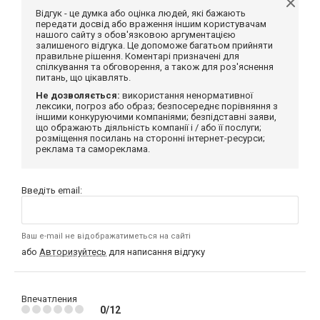
Відгук - це думка або оцінка людей, які бажають
передати досвід або враження іншим користувачам
нашого сайту з обов'язковою аргументацією
залишеного відгука. Це допоможе багатьом прийняти
правильне рішення. Коментарі призначені для
спілкування та обговорення, а також для роз'яснення
питань, що цікавлять.
Не дозволяється:
використання ненормативної
лексики, погроз або образ; безпосереднє порівняння з
іншими конкуруючими компаніями; безпідставні заяви,
що ображають діяльність компанії і / або її послуги;
розміщення посилань на сторонні інтернет-ресурси;
реклама та самореклама.
Введіть email:
Ваш e-mail не відображатиметься на сайті
або
Авторизуйтесь
для написання відгуку
Впечатления
0/12