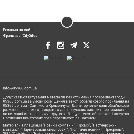
Реклама на сайті
Франшиза "CitySites"
info@05366.com.ua
Допускається цитування матеріалів без отримання попередньої згоди
05366.com.ua за умови розміщення в тексті обов'язкового посилання на
05366.com.ua - Сайт міста Кременчука. Для інтернет-видань обов'язкове
розміщення прямого, відкритого для пошукових систем гіперпосилання
на цитовані статті не нижче другого абзацу в тексті або в якості джерела.
Порушення виняткових прав переслідується Законом.
Матеріали з плашками "Новини компаній", "Промо", "Партнерський
матеріал", "Партнерський спецпроєкт", "Політичні новини", "Пресреліз",
"PR", "Офіційно", "Політична реклама" публікуються на правах реклами.