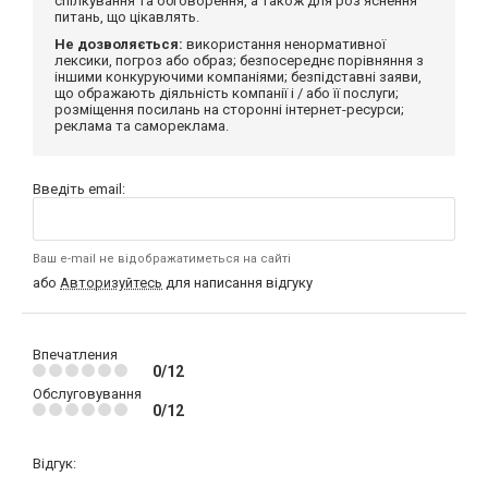
спілкування та обговорення, а також для роз'яснення
питань, що цікавлять.
Не дозволяється:
використання ненормативної
лексики, погроз або образ; безпосереднє порівняння з
іншими конкуруючими компаніями; безпідставні заяви,
що ображають діяльність компанії і / або її послуги;
розміщення посилань на сторонні інтернет-ресурси;
реклама та самореклама.
Введіть email:
Ваш e-mail не відображатиметься на сайті
або
Авторизуйтесь
для написання відгуку
Впечатления
0/12
Обслуговування
0/12
Відгук: