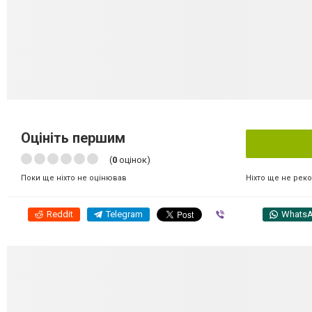
Оцініть першим
(
0
оцінок)
Ніхто ще не рек
Поки ще ніхто не оцінював
Reddit
Telegram
Viber
Whats