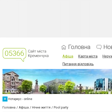
Головна
Но
Афіша
Карта міста
Нерух
Питання-відповідь
Н
Нотариус - online
Головна
Афіша
Нічне життя
Pool party