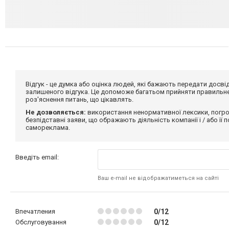
Відгук - це думка або оцінка людей, які бажають передати дос
залишеного відгука. Це допоможе багатьом прийняти правильне 
роз'яснення питань, що цікавлять.
Не дозволяється:
використання ненормативної лексики, погро
безпідставні заяви, що ображають діяльність компанії і / або її
самореклама.
Введіть email:
Ваш e-mail не відображатиметься на сайті
Впечатления
0/12
Обслуговування
0/12