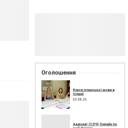
Оголошення
Курси іспанської мови в
Іспанії
03.08.26
Адвокат (СЗЧ)| Онлайн по