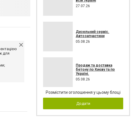
всій Україні
27.07.26
Дизельний сервіс.
Автозапчастини
05.08.26
ментацією
ж для
ми;
Продаж та доставка
бетону по Києву та по
Україні.
05.08.26
Розмістити оголошення у цьому блоці
Додати