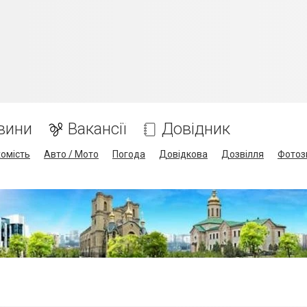
вини
Вакансії
Довідник
омість
Авто / Мото
Погода
Довідкова
Дозвілля
Фотоз