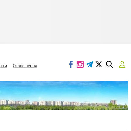
віти
Оголошення