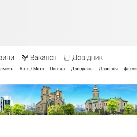
вини
Вакансії
Довідник
омість
Авто / Мото
Погода
Довідкова
Дозвілля
Фотоз