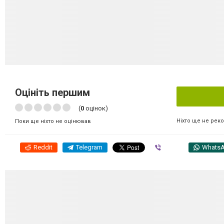
Оцініть першим
(
0
оцінок)
Ніхто ще не рек
Поки ще ніхто не оцінював
Reddit
Telegram
Viber
Whats