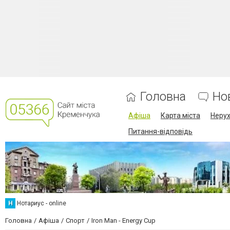
Головна
Но
Афіша
Карта міста
Нерух
Питання-відповідь
Н
Нотариус - online
Головна
Афіша
Спорт
Iron Man - Energy Cup