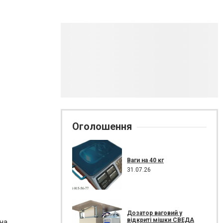
Оголошення
Ваги на 40 кг
31.07.26
Дозатор ваговий у
відкриті мішки СВЕДА
на.