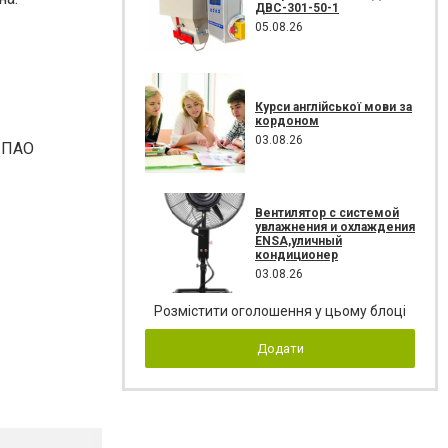
ДВС-301-50-1
05.08.26
Курси англійської мови за
кордоном
03.08.26
и ПАО
Вентилятор с системой
увлажнения и охлаждения
ENSA,уличный
кондиционер
03.08.26
Розмістити оголошення у цьому блоці
Додати