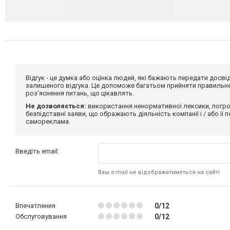
Відгук - це думка або оцінка людей, які бажають передати дос
залишеного відгука. Це допоможе багатьом прийняти правильне 
роз'яснення питань, що цікавлять.
Не дозволяється:
використання ненормативної лексики, погро
безпідставні заяви, що ображають діяльність компанії і / або її
самореклама.
Введіть email:
Ваш e-mail не відображатиметься на сайті
Впечатления
0/12
Обслуговування
0/12