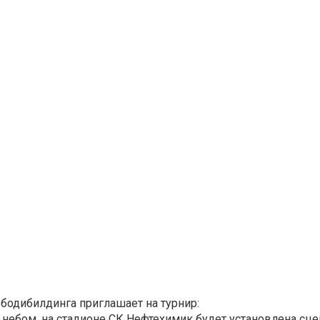
бодибилдинга приглашает на турнир:
небом, на стадионе СК Нефтехимик будет установлена сце