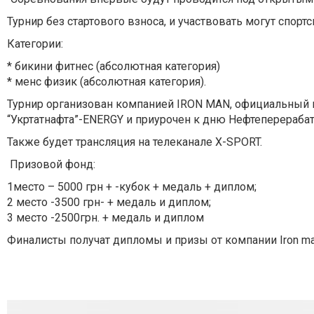
Турнир без стартового взноса, и участвовать могут спорт
Категории:
* бикини фитнес (абсолютная категория)
* менс физик (абсолютная категория).
Турнир организован компанией IRON MAN, официальный 
“Укртатнафта”-ENERGY и приурочен к дню Нефтеперера
Также будет трансляция на телеканале X-SPORT.
Призовой фонд:
1место – 5000 грн + -кубок + медаль + диплом;
2 место -3500 грн- + медаль и диплом;
3 место -2500грн. + медаль и диплом
Финалисты получат дипломы и призы от компании Iron ma