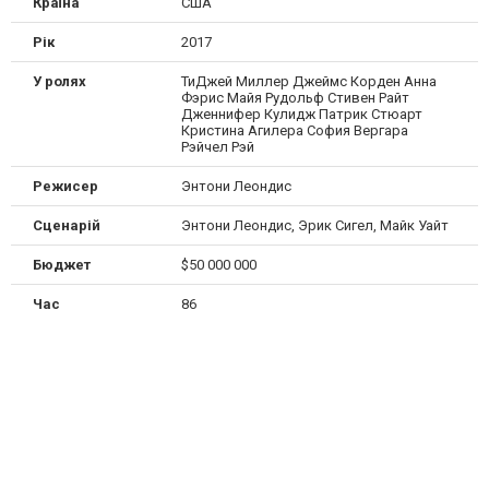
Країна
США
Рік
2017
У ролях
ТиДжей Миллер Джеймс Корден Анна
Фэрис Майя Рудольф Стивен Райт
Дженнифер Кулидж Патрик Стюарт
Кристина Агилера София Вергара
Рэйчел Рэй
Режисер
Энтони Леондис
Сценарій
Энтони Леондис, Эрик Сигел, Майк Уайт
Бюджет
$50 000 000
Час
86