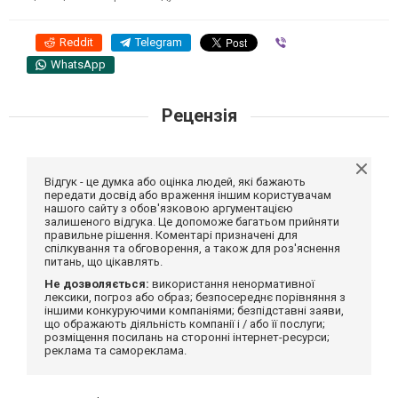
Reddit
Telegram
Viber
WhatsApp
Рецензія
Відгук - це думка або оцінка людей, які бажають
передати досвід або враження іншим користувачам
нашого сайту з обов'язковою аргументацією
залишеного відгука. Це допоможе багатьом прийняти
правильне рішення. Коментарі призначені для
спілкування та обговорення, а також для роз'яснення
питань, що цікавлять.
Не дозволяється:
використання ненормативної
лексики, погроз або образ; безпосереднє порівняння з
іншими конкуруючими компаніями; безпідставні заяви,
що ображають діяльність компанії і / або її послуги;
розміщення посилань на сторонні інтернет-ресурси;
реклама та самореклама.