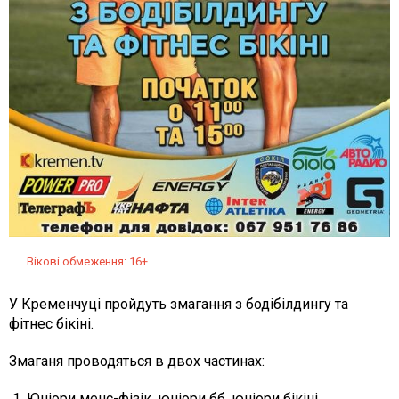
Вікові обмеження: 16+
У Кременчуці пройдуть змагання з бодібілдингу та
фітнес бікіні.
Змаганя проводяться в двох частинах:
1. Юніори менс-фізік, юніори бб, юніори бікіні,