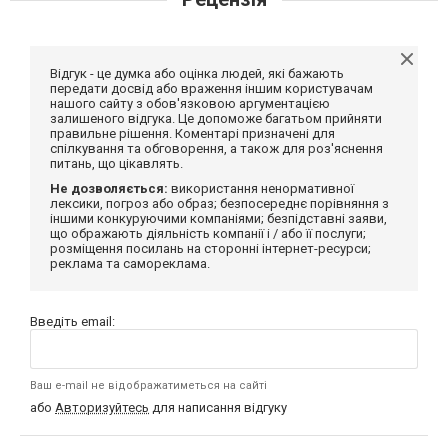
Відгук - це думка або оцінка людей, які бажають
передати досвід або враження іншим користувачам
нашого сайту з обов'язковою аргументацією
залишеного відгука. Це допоможе багатьом прийняти
правильне рішення. Коментарі призначені для
спілкування та обговорення, а також для роз'яснення
питань, що цікавлять.
Не дозволяється:
використання ненормативної
лексики, погроз або образ; безпосереднє порівняння з
іншими конкуруючими компаніями; безпідставні заяви,
що ображають діяльність компанії і / або її послуги;
розміщення посилань на сторонні інтернет-ресурси;
реклама та самореклама.
Введіть email:
Ваш e-mail не відображатиметься на сайті
або
Авторизуйтесь
для написання відгуку