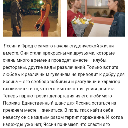
Яссин и Фред с самого начала студенческой жизни
вместе. Они стали прекрасными друзьями, которые
очень много времени проводят вместе – клубы,
рестораны, другие виды развлечений. Только вот эта
любовь к различным гуляниям не приводит к добру для
Яссина – его свободолюбивый и разгульный характер
выливается в то, что его выгоняют из университета.
Теперь парню грозит депортация из его любимого
Парижа. Единственный шанс для Яссина остаться на
прежнем месте – жениться. В попытках найти себе
невесту он с каждым разом терпит поражение. И когда
надежды уже нет, Яссин понимает, что спасти его