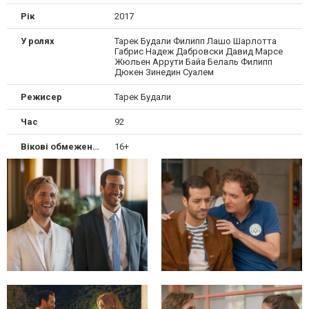
Рік
2017
У ролях
Тарек Будали Филипп Лашо Шарлотта
Габрис Надеж Дабровски Давид Марсе
Жюльен Аррути Байа Белаль Филипп
Дюкен Зинедин Суалем
Режисер
Тарек Будали
Час
92
Вікові обмеження
16+