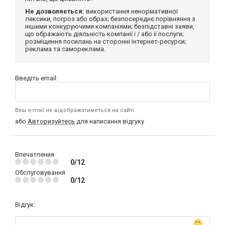
Не дозволяється:
використання ненормативної
лексики, погроз або образ; безпосереднє порівняння з
іншими конкуруючими компаніями; безпідставні заяви,
що ображають діяльність компанії і / або її послуги;
розміщення посилань на сторонні інтернет-ресурси;
реклама та самореклама.
Введіть email:
Ваш e-mail не відображатиметься на сайті
або
Авторизуйтесь
для написання відгуку
Впечатления
0/12
Обслуговування
0/12
Відгук: