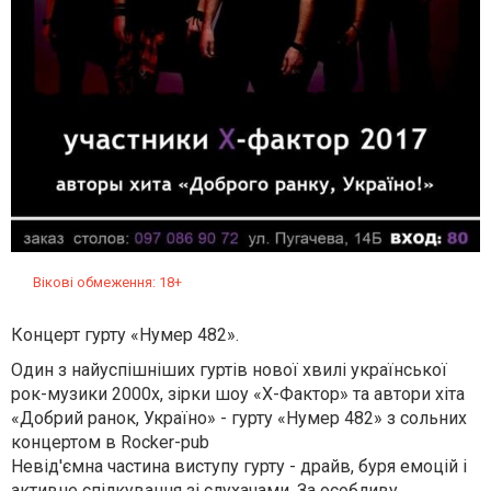
Вікові обмеження: 18+
Концерт гурту «Нумер 482».
Один з найуспішніших гуртів нової хвилі української
рок-музики 2000х, зірки шоу «Х-Фактор» та автори хіта
«Добрий ранок, Україно» - гурту «Нумер 482» з сольних
концертом в Rocker-pub
Невід'ємна частина виступу гурту - драйв, буря емоцій і
активне спілкування зі слухачами. За особливу