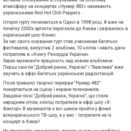
атмосферу на концертах «Нумер 482» називають
українськими Red Hot Chili Peppers.
Історія гурту починається в Одесі в 1998 році. А вже на
початку 2000х артисти переїхали до Києва і увірвались в
український шоу-бізнес.
За час свого існування гурт став учасникам багатьох
фестивалів, випустив 2 альбоми, 10 кліпів і навіть двічі
потрапляв в «Книгу Рекордів України».
Зараз музиканти працюють над новим альбомом.
Перші сингли "Добрий ранок, Україно" і "Важлива" вже
звучать в ефірі багатьох українських радіостанцій.
Після тривалої творчої перерви "Нумер 482"
повертається на сцену і екрани телеканалів.
Завдяки пісні "Добрий ранок, Україно", що стала
народним хітом, хлопці потрапили в ефір шоу «Х-
Фактор» В музикантів є всі шанси пройти у фінал
всеукраїнського ТВ-шоу, а у вас - потрапити на їх
концерт в Києві!
Не пропустіть можливість почути не тільки улюблені