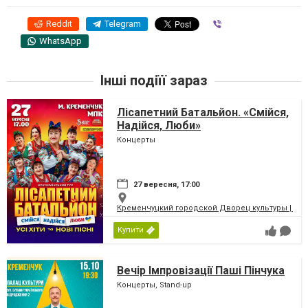
Reddit
Telegram
Viber
WhatsApp
Інші подіїї зараз
Лісапетний Батальйон. «Смійся,
Надійся, Люби»
Концерты
27 вересня, 17:00
Кременчуцкий городской Дворец культуры | Місь
Купити
Вечір Імпровізації Паші Пінчука
Концерты, Stand-up