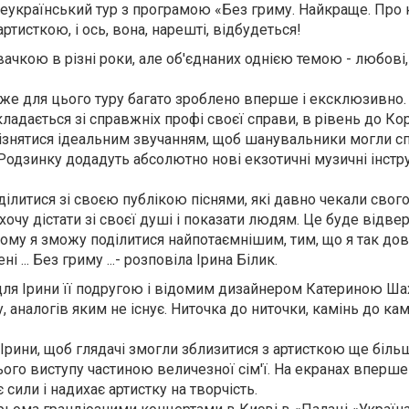
еукраїнський тур з програмою «Без гриму. Найкраще. Про 
тисткою, і ось, вона, нарешті, відбудеться!
вачкою в різні роки, але об'єднаних однією темою - любові
адже для цього туру багато зроблено вперше і ексклюзивно.
ладається зі справжніх профі своєї справи, в рівень до К
ідрізнятися ідеальним звучанням, щоб шанувальники могли с
одзинку додадуть абсолютно нові екзотичні музичні інстру
ділитися зі своєю публікою піснями, які давно чекали свого
очу дістати зі своєї душі і показати людям. Це буде відве
му я зможу поділитися найпотаємнішим, тим, що я так довг
і ... Без гриму ...- розповіла Ірина Білик.
ля Ірини її подругою і відомим дизайнером Катериною Ша
, аналогів яким не існує. Ниточка до ниточки, камінь до кам
Ірини, щоб глядачі змогли зблизитися з артисткою ще біль
сього виступу частиною величезної сім'ї. На екранах вперш
 сили і надихає артистку на творчість.