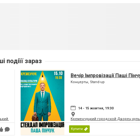
ші подіїї зараз
Вечір Імпровізації Паші Пінч
Концерты, Stand-up
14 - 15 жовтня, 19:30
кий палац культури | МПК
Кременчуцкий городской Дворец культ
Купити