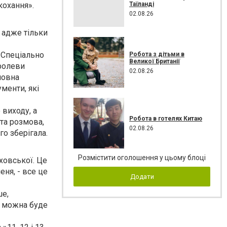
Таїланді
кохання».
02.08.26
, адже тільки
 Спеціально
Робота з дітьми в
Великої Британії
оролеви
02.08.26
повна
менти, які
 виходу, а
Робота в готелях Китаю
рта розмова,
02.08.26
о зберігала.
Розмістити оголошення у цьому блоці
ховської. Це
еня, - все це
Додати
ше,
е можна буде