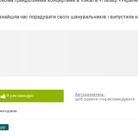
рьома грандіозними концертами в Києві в «Палаці «Україна 
 знайшла час порадувати своїх шанувальників і випустила н
Авторизуйтесь
,
Я рекомендую
щоб оцінити і порекомендувати
омендував
App