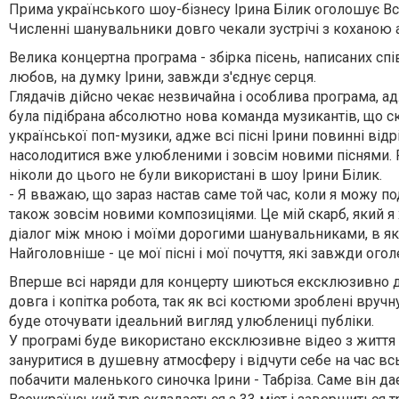
Прима українського шоу-бізнесу Ірина Білик оголошує Вс
Численні шанувальники довго чекали зустрічі з коханою ар
Велика концертна програма - збірка пісень, написаних спі
любов, на думку Ірини, завжди з'єднує серця.
Глядачів дійсно чекає незвичайна і особлива програма, 
була підібрана абсолютно нова команда музикантів, що ск
української поп-музики, адже всі пісні Ірини повинні в
насолодитися вже улюбленими і зовсім новими піснями. Р
ніколи до цього не були використані в шоу Ірини Білик.
- Я вважаю, що зараз настав саме той час, коли я можу по
також зовсім новими композиціями. Це мій скарб, який я х
діалог між мною і моїми дорогими шанувальниками, в яко
Найголовніше - це мої пісні і мої почуття, які завжди оголен
Вперше всі наряди для концерту шиються ексклюзивно д
довга і копітка робота, так як всі костюми зроблені вручну
буде оточувати ідеальний вигляд улюблениці публіки.
У програмі буде використано ексклюзивне відео з життя 
зануритися в душевну атмосферу і відчути себе на час в
побачити маленького синочка Ірини - Табріза. Саме він дає