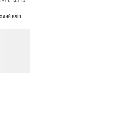
»11, 12 і 13
овий кліп