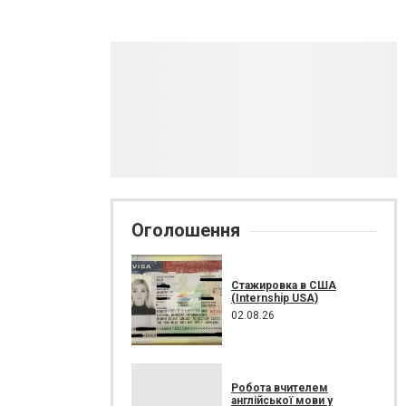
Оголошення
Стажировка в США
(Internship USA)
02.08.26
Робота вчителем
англійської мови у