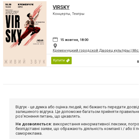
VIRSKY
Концерты, Театры
15 жовтня, 18:00
Кременчуцкий городской Дворец культуры | Місь
Купити
Відгук - це думка або оцінка людей, які бажають передати дос
залишеного відгука. Це допоможе багатьом прийняти правильне 
роз'яснення питань, що цікавлять.
Не дозволяється:
використання ненормативної лексики, погро
безпідставні заяви, що ображають діяльність компанії і / або її
самореклама.