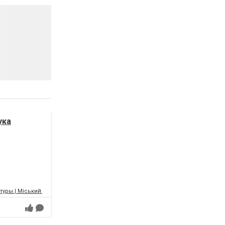
ука
уры | Міський палац культури | МПК