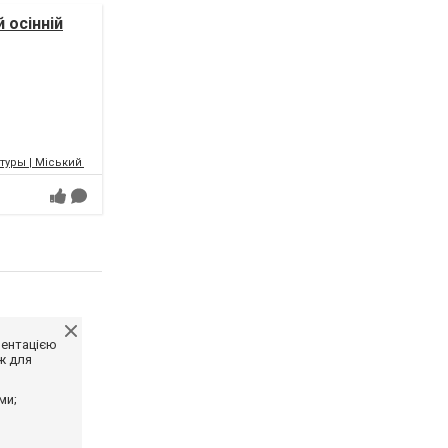
 осінній
уры | Міський палац культури | МПК
ментацією
ж для
ми;