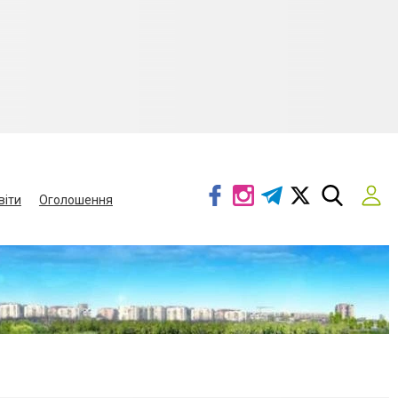
віти
Оголошення