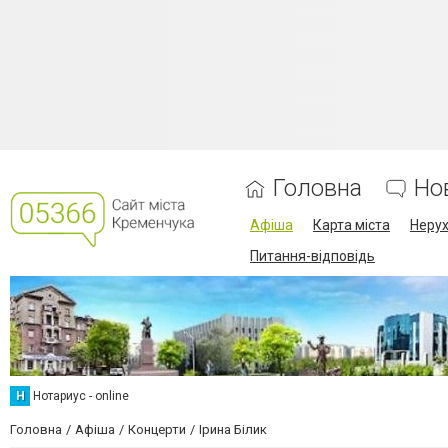
Головна
Но
Афіша
Карта міста
Нерух
Питання-відповідь
Н
Нотариус - online
Головна
Афіша
Концерти
Ірина Білик