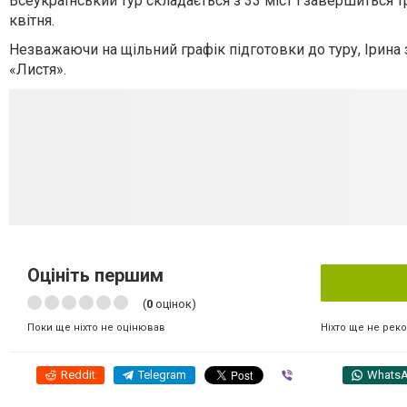
Всеукраїнський тур складається з 33 міст і завершиться т
квітня.
Незважаючи на щільний графік підготовки до туру, Ірина
«Листя».
Оцініть першим
(
0
оцінок)
Ніхто ще не рек
Поки ще ніхто не оцінював
Reddit
Telegram
Viber
Whats