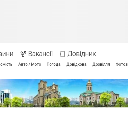
вини
Вакансії
Довідник
омість
Авто / Мото
Погода
Довідкова
Дозвілля
Фотоз