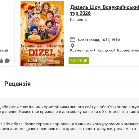
Дизель Шоу. Всеукраїнський
тур 2026
Концерты
6 листопада, 16:30, 19:30
кий палац культури | МПК
Кременчуцкий городской Дворец культ
Купити
Рецензія
від або враження іншим користувачам нашого сайту з обов'язковою аргу
рішення. Коментарі призначені для спілкування та обговорення, а тако
з або образ; безпосереднє порівняння з іншими конкуруючими компанія
 послуги; розміщення посилань на сторонні інтернет-ресурси; реклама та