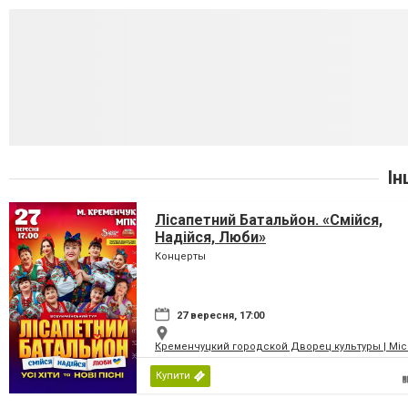
Ін
Лісапетний Батальйон. «Смійся,
Надійся, Люби»
Концерты
27 вересня, 17:00
Кременчуцкий городской Дворец культуры | Місь
Купити