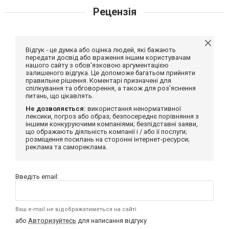
Рецензія
Відгук - це думка або оцінка людей, які бажають
передати досвід або враження іншим користувачам
нашого сайту з обов'язковою аргументацією
залишеного відгука. Це допоможе багатьом прийняти
правильне рішення. Коментарі призначені для
спілкування та обговорення, а також для роз'яснення
питань, що цікавлять.
Не дозволяється:
використання ненормативної
лексики, погроз або образ; безпосереднє порівняння з
іншими конкуруючими компаніями; безпідставні заяви,
що ображають діяльність компанії і / або її послуги;
розміщення посилань на сторонні інтернет-ресурси;
реклама та самореклама.
Введіть email:
Ваш e-mail не відображатиметься на сайті
або
Авторизуйтесь
для написання відгуку