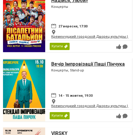
Надійся, Люби»
Концерты
27 вересня, 17:00
Кременчуцкий городской Дворец культуры | Місь
Купити
Вечір Імпровізації Паші Пінчука
Концерты, Stand-up
14 - 15 жовтня, 19:30
Кременчуцкий городской Дворец культуры | Місь
Купити
VIRSKY