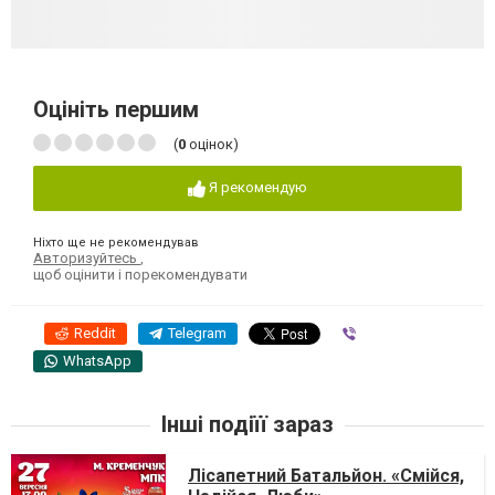
Оцініть першим
(
0
оцінок)
Я рекомендую
Ніхто ще не рекомендував
Авторизуйтесь
,
щоб оцінити і порекомендувати
Reddit
Telegram
Viber
WhatsApp
Інші подіїї зараз
Лісапетний Батальйон. «Смійся,