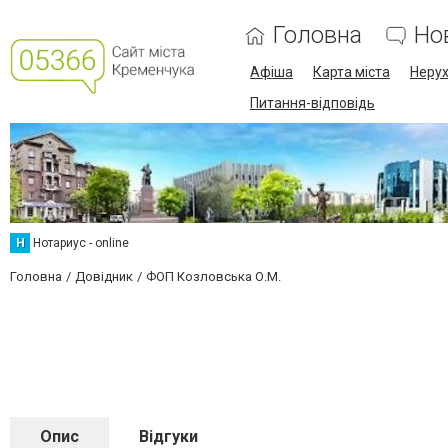
Головна
Но
Афіша
Карта міста
Нерух
Питання-відповідь
Н
Нотариус - online
Головна
Довідник
ФОП Козловська О.М.
Опис
Відгуки