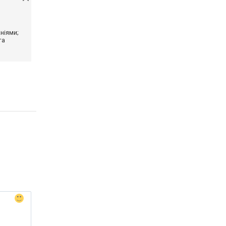
ніями;
та