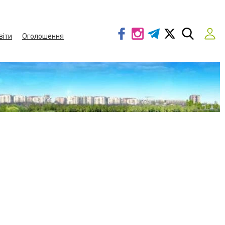
віти
Оголошення