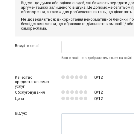
Відгук - це думка або оцінка людей, які бажають передати 
аргументацією залишеного відгука. Це допоможе багатьом пр
обговорення, а також для роз'яснення питань, що цікавлять.
Не дозволяється:
використання ненормативної лексики, по
безпідставні заяви, що ображають діяльність компанії і / або
самореклама.
Введіть email:
Ваш e-mail не відображатиметься на сайті
Качество
0/12
предоставляемых
услуг
Обслуговування
0/12
Цена
0/12
Відгук: