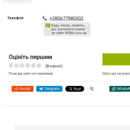
Телефон
+380677980502
Будь ласка, скажіть,
що дізналися номер
на сайті 05366.com.ua
Оцініть першим
(
0
оцінок)
Ніхто ще не рек
Поки ще ніхто не оцінював
Reddit
Telegram
Viber
Whats