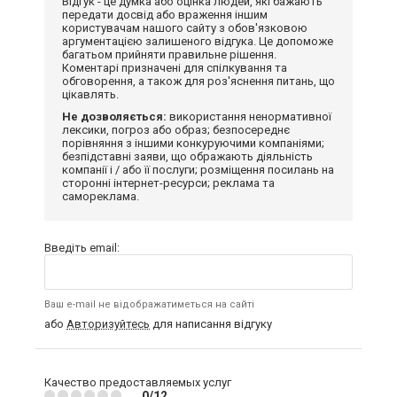
Відгук - це думка або оцінка людей, які бажають
передати досвід або враження іншим
користувачам нашого сайту з обов'язковою
аргументацією залишеного відгука. Це допоможе
багатьом прийняти правильне рішення.
Коментарі призначені для спілкування та
обговорення, а також для роз'яснення питань, що
цікавлять.
Не дозволяється:
використання ненормативної
лексики, погроз або образ; безпосереднє
порівняння з іншими конкуруючими компаніями;
безпідставні заяви, що ображають діяльність
компанії і / або її послуги; розміщення посилань на
сторонні інтернет-ресурси; реклама та
самореклама.
Введіть email:
Ваш e-mail не відображатиметься на сайті
або
Авторизуйтесь
для написання відгуку
Качество предоставляемых услуг
0/12