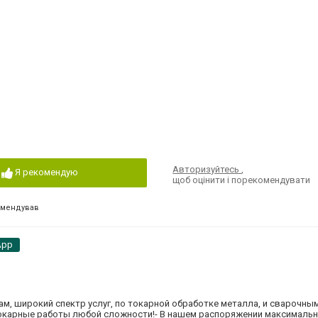
Авторизуйтесь
,
Я рекомендую
щоб оцінити і порекомендувати
омендував
App
, широкий спектр услуг, по токарной обработке металла, и сварочным
окарные работы любой сложности!- В нашем распоряжении максималь