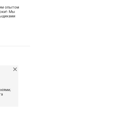
ним опытом
оки!- Мы
льщиками
ніями;
та