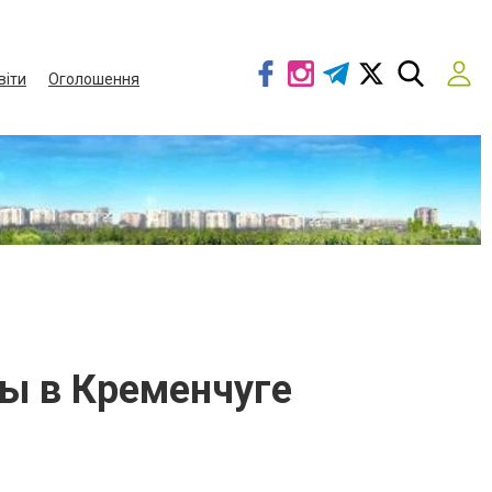
віти
Оголошення
ы в Кременчуге