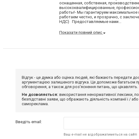
оснащенная, собственая, производствен
высококвалифицированные, профессиона
работы!- Мы гарантируем максимальное к
работаем честно, и прозрачно, с заклю
НДС) Предоставляемые нами...
Показати повний опис
Відгук - це думка або оцінка людей, які бажають передати 
аргументацією залишеного відгука. Це допоможе багатьом пр
обговорення, а також для роз'яснення питань, що цікавлять.
Не дозволяється:
використання ненормативної лексики, по
безпідставні заяви, що ображають діяльність компанії і / або
самореклама.
Введіть email:
Ваш e-mail не відображатиметься на сайті