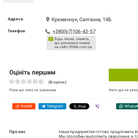
Адреса
Кременчук, Салганна, 14Б
Телефон
+380(67)106-43-57
Будь ласка, скажіть,
що дізналися номер
на сайті 05366.com.ua
Оцініть першим
(
0
оцінок)
Ніхто ще не рек
Поки ще ніхто не оцінював
Reddit
Telegram
Viber
Whats
Про нас
Наше предприятие готово предложить Вам
Мы способны выполнить сварочные, и т