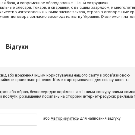
ная база, и современное оборудование!- Наши сотрудники
льные слесари, токари, и сварщики, с высшим разрядом, и многолет
ачество изготовления, и выполнение заказа, строго в оговоренные ср
чением договора согласно законодательству Украины. (Являемся плате
Відгуки
досвід або враження іншим користувачам нашого сайту з обов'язковою
ийняти правильне рішення. Коментарі призначені для спілкування та
гроз або образ; безпосереднє порівняння з іншими конкуруючими компа
 її послуги; розміщення посилань на сторонні інтернет-ресурси; реклама 
або
Авторизуйтесь
для написання відгуку