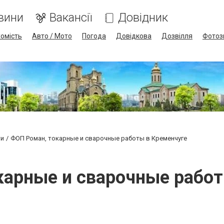
вини
Вакансії
Довідник
омість
Авто / Мото
Погода
Довідкова
Дозвілля
Фотоз
ти
ФОП Роман, токарные и сварочные работы в Кременчуге
карные и сварочные работ