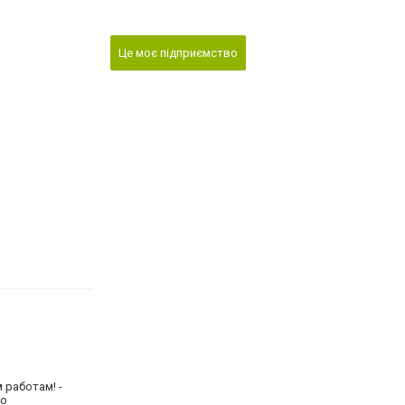
Це моє підприємство
 работам! -
но