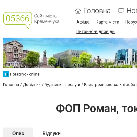
Головна
Но
Афіша
Карта міста
Нерух
Питання-відповідь
Н
Нотариус - online
Головна
Довідник
Будівельні послуги
Електрозварювальні робо
ФОП Роман, то
Опис
Відгуки