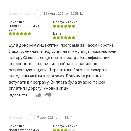
Сальникова
16 серп. 2021 р., 20:51:42
Качество
Обслуживание
предоставляемых
услуг
Цена
Була донором яйцеклітин, програма за часом коротка.
Лякали, незнаючі люди, що на стимуляції гормональній
наберу30 кіло, але це все не правда. Кваліфікоівний
персонал, все правильно роблять, правильно
розраховують дози. Я прочитала багато інфомрації
перед тим як йти в програму. Прийняла рішення
вступати в програму. Виплата була вчасно, також
оплатили дорогу. Умови вигідні.
1
0
Відповісти
А Малая
7 вер. 2021 р., 11:35:11
Качество
Обслуживание
предоставляемых