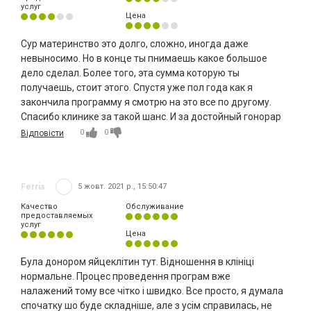
услуг
Цена
Сур материнство это долго, сложно, иногда даже
невыносимо. Но в конце ты пнимаешь какое большое
дело сделал. Более того, эта сумма которую ты
получаешь, стоит этого. Спустя уже пол года как я
закончила программу я смотрю на это все по другому.
Спасибо клинике за такой шанс. И за достойный гонорар
0
0
Відповісти
Ferria
5 жовт. 2021 р., 15:50:47
Качество
Обслуживание
предоставляемых
услуг
Цена
Була донором яйцеклітин тут. Відношення в клініці
нормальне. Процес проведення програм вже
налажений тому все чітко і швидко. Все просто, я думала
спочатку шо буде складніше, але з усім справилась, не