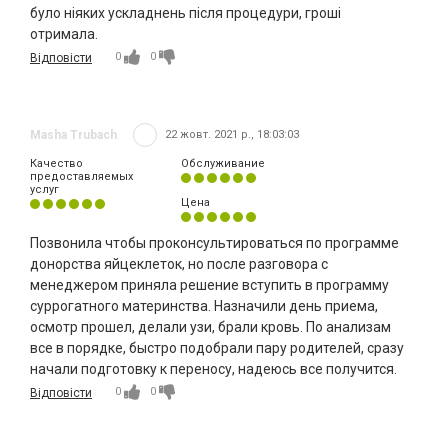
було ніяких ускладнень після процедури, гроші
отримала.
0
0
Відповісти
Masha Trubach
22 жовт. 2021 р., 18:03:03
Качество
Обслуживание
предоставляемых
услуг
Цена
Позвонила чтобы проконсультироваться по программе
донорства яйцеклеток, но после разговора с
менеджером приняла решение вступить в программу
суррогатного материнства. Назначили день приема,
осмотр прошел, делали узи, брали кровь. По анализам
все в порядке, быстро подобрали пару родителей, сразу
начали подготовку к переносу, надеюсь все получится.
0
0
Відповісти