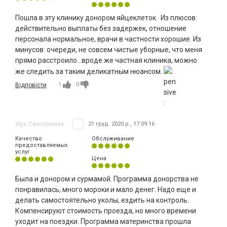
Пошла в эту клинику донором яйцеклеток. Из плюсов:
действительно выплаты без задержек, отношение
персонала нормальное, врачи в частности хорошие. Из
минусов: очереди, не совсем чистые уборные, что меня
прямо расстроило...вроде же частная клиника, можно
же следить за таким деликатным нюансом.
1
0
Відповісти
Ира Светличная
21 груд. 2020 р., 17:09:16
Качество
Обслуживание
предоставляемых
услуг
Цена
Была и донором и сурмамой. Программа донорства не
понравилась, много мороки и мало денег. Надо еще и
делать самостоятельно уколы, ездить на контроль.
Компенсируют стоимость проезда, но много времени
уходит на поездки. Программа материнства прошла