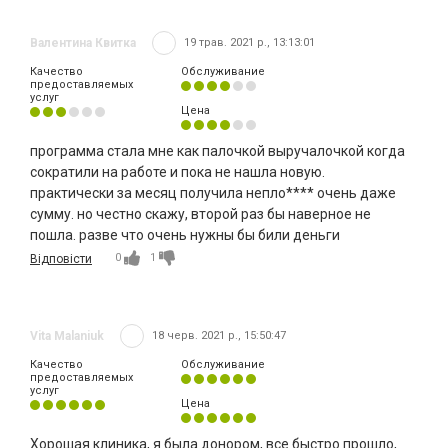
Валентина Квитка
19 трав. 2021 р., 13:13:01
Качество
Обслуживание
предоставляемых
услуг
Цена
программа стала мне как палочкой выручалочкой когда
сократили на работе и пока не нашла новую.
практически за месяц получила непло**** очень даже
сумму. но честно скажу, второй раз бы наверное не
пошла. разве что очень нужны бы били деньги
0
1
Відповісти
Vita Malaniuk
18 черв. 2021 р., 15:50:47
Качество
Обслуживание
предоставляемых
услуг
Цена
Хорошая клиника, я была донором, все быстро прошло,