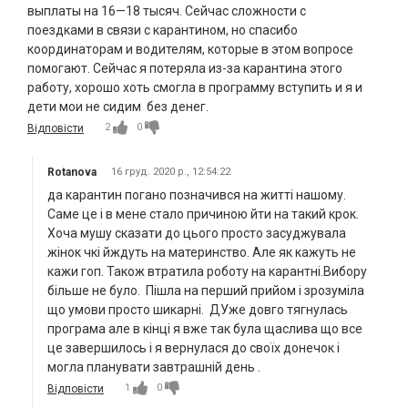
выплаты на 16—18 тысяч. Сейчас сложности с
поездками в связи с карантином, но спасибо
координаторам и водителям, которые в этом вопросе
помогают. Сейчас я потеряла из-за карантина этого
работу, хорошо хоть смогла в программу вступить и я и
дети мои не сидим без денег.
2
0
Відповісти
Rotanova
16 груд. 2020 р., 12:54:22
да карантин погано позначився на житті нашому.
Саме це і в мене стало причиною йти на такий крок.
Хоча мушу сказати до цього просто засуджувала
жінок чкі йждуть на материнство. Але як кажуть не
кажи гоп. Також втратила роботу на карантні.Вибору
більше не було. Пішла на перший прийом і зрозуміла
що умови просто шикарні. ДУже довго тягнулась
програма але в кінці я вже так була щаслива що все
це завершилось і я вернулася до своїх донечок і
могла планувати завтрашній день .
1
0
Відповісти