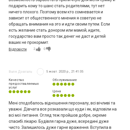
подарить кому то шанс стать родителями, тут нет
ничего плохого. Поэтому всем кто сомневается и
зависит от общественного мнения я советую не
обращать внимания на это и идти своим путем. Если
есть желание стать донором или мамой, идите,
государство вам просто так денег не даст и детей
ваших не прокормит.
2
0
Відповісти
Валя Довгаль
5 жовт. 2020 р., 21:41:05
Качество
Обслуживание
предоставляемых
услуг
Цена
Мені сподобалось відношення персоналу, всі вічливі та
уважні. Дівчата все розказали що куди і як, відповіли на
всі мої питання. Огляд теж пройшов добре, окреме
спасибі лікарю. Будівля гарна дуже, всередині дуже
чисто. Залишилось дуже гарне враження. Вступила в