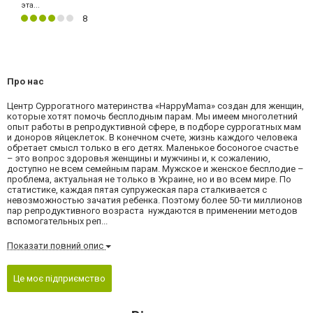
эта...
8
Про нас
Центр Суррогатного материнства «HаppyMama» создан для женщин,
которые хотят помочь бесплодным парам. Мы имеем многолетний
опыт работы в репродуктивной сфере, в подборе суррогатных мам
и доноров яйцеклеток. В конечном счете, жизнь каждого человека
обретает смысл только в его детях. Маленькое босоногое счастье
– это вопрос здоровья женщины и мужчины и, к сожалению,
доступно не всем семейным парам. Мужское и женское бесплодие –
проблема, актуальная не только в Украине, но и во всем мире. По
статистике, каждая пятая супружеская пара сталкивается с
невозможностью зачатия ребенка. Поэтому более 50-ти миллионов
пар репродуктивного возраста нуждаются в применении методов
вспомогательных реп...
Показати повний опис
Це моє підприємство