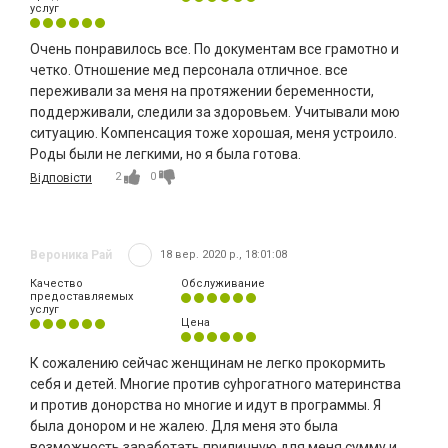
услуг
Очень понравилось все. По документам все грамотно и
четко. Отношение мед персонала отличное. все
переживали за меня на протяжении беременности,
поддерживали, следили за здоровьем. Учитывали мою
ситуацию. Компенсация тоже хорошая, меня устроило.
Роды были не легкими, но я была готова.
2
0
Відповісти
Вероника Рай
18 вер. 2020 р., 18:01:08
Качество
Обслуживание
предоставляемых
услуг
Цена
К сожалению сейчас женщинам не легко прокормить
себя и детей. Многие против суhрогатного материнства
и против донорства но многие и идут в программы. Я
была донором и не жалею. Для меня это была
возможность заработать приличную для меня сумму и