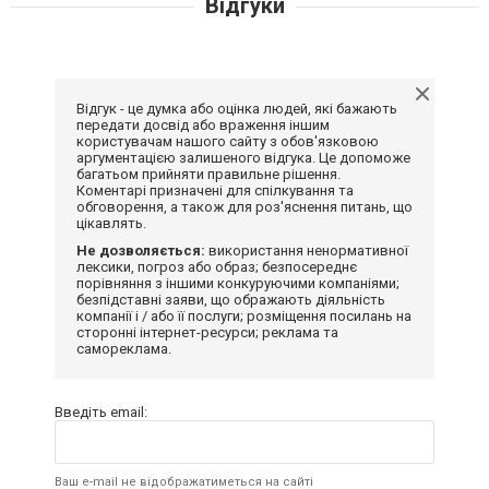
Відгуки
Відгук - це думка або оцінка людей, які бажають
передати досвід або враження іншим
користувачам нашого сайту з обов'язковою
аргументацією залишеного відгука. Це допоможе
багатьом прийняти правильне рішення.
Коментарі призначені для спілкування та
обговорення, а також для роз'яснення питань, що
цікавлять.
Не дозволяється:
використання ненормативної
лексики, погроз або образ; безпосереднє
порівняння з іншими конкуруючими компаніями;
безпідставні заяви, що ображають діяльність
компанії і / або її послуги; розміщення посилань на
сторонні інтернет-ресурси; реклама та
самореклама.
Введіть email:
Ваш e-mail не відображатиметься на сайті