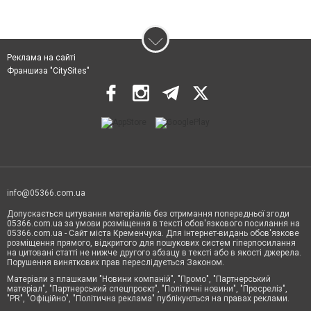
Реклама на сайті
Франшиза "CitySites"
info@05366.com.ua
Допускається цитування матеріалів без отримання попередньої згоди
05366.com.ua за умови розміщення в тексті обов'язкового посилання на
05366.com.ua - Сайт міста Кременчука. Для інтернет-видань обов'язкове
розміщення прямого, відкритого для пошукових систем гіперпосилання
на цитовані статті не нижче другого абзацу в тексті або в якості джерела.
Порушення виняткових прав переслідується Законом.
Матеріали з плашками "Новини компаній", "Промо", "Партнерський
матеріал", "Партнерський спецпроєкт", "Політичні новини", "Пресреліз",
"PR", "Офіційно", "Політична реклама" публікуються на правах реклами.