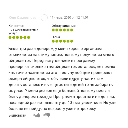
Юля Самсонова
11 черв. 2020 р., 12:41:07
Качество
Обслуживание
предоставляемых
услуг
Цена
Была три раза донором, у меня хорошо организм
откликается на стимуляцию, поэтому получается много
яйцеклеток. Перед вступлением в программу
проверяют сколько там яйцеклеток осталось, не помню
как точно называется этот тест, ну вобщем проверяют
резерв яйцеклеток, чтобы если вдруг у вас их там
десять осталось и вы еще хотите детей то не забирать
их у вас. У меня резерв еще большой поэтому смогла
быть донором трижды. Программа простая и не долгая,
последний раз вот выплату до 40 тыс. увеличили. Но уже
больше не пойду, по возрасту уже не прохожу.
0
0
Відповісти