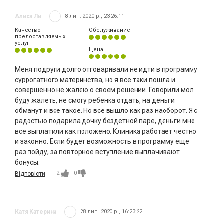
Алиса Ли
8 лип. 2020 р., 23:26:11
Качество
Обслуживание
предоставляемых
услуг
Цена
Меня подруги долго отговаривали не идти в программу
суррогатного материнства, но я все таки пошла и
совершенно не жалею о своем решении. Говорили мол
буду жалеть, не смогу ребенка отдать, на деньги
обманут и все такое. Но все вышло как раз наоборот. Я с
радостью подарила дочку бездетной паре, деньги мне
все выплатили как положено. Клиника работает честно
и законно. Если будет возможность в программу еще
раз пойду, за повторное вступление выплачивают
бонусы.
2
0
Відповісти
Катя Катерина
28 лип. 2020 р., 16:23:22