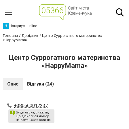
Н
Нотариус - online
Головна
Довідник
Центр Cуррогатного материнства
«HаppyMama»
Центр Cуррогатного материнства
«HаppyMama»
Опис
Відгуки (24)
+380660017237
Будь ласка, скажіть,
що дізналися номер
на сайті 05366.com.ua