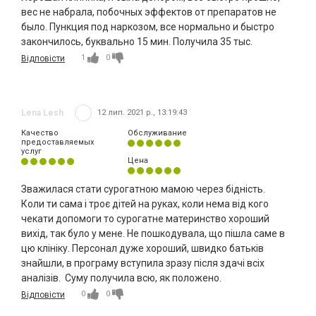
вес не набрала, побочных эффектов от препаратов не
было. Пункция под наркозом, все нормально и быстро
закончилось, буквально 15 мин. Получила 35 тыс.
1
0
Відповісти
Lena Lesh
12 лип. 2021 р., 13:19:43
Качество
Обслуживание
предоставляемых
услуг
Цена
Зважилася стати сурогатною мамою через бідність.
Коли ти сама і троє дітей на руках, коли нема від кого
чекати допомоги то сурогатне материнство хороший
вихід, так було у мене. Не пошкодувала, що пішла саме в
цю клініку. Персонал дуже хороший, швидко батьків
знайшли, в програму вступила зразу після здачі всіх
аналізів. Суму получила всю, як положено.
0
0
Відповісти