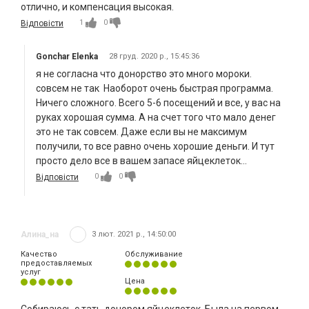
отлично, и компенсация высокая.
1
0
Відповісти
Gonchar Elenka
28 груд. 2020 р., 15:45:36
я не согласна что донорство это много мороки.
совсем не так Наоборот очень быстрая программа.
Ничего сложного. Всего 5-6 посещений и все, у вас на
руках хорошая сумма. А на счет того что мало денег
это не так совсем. Даже если вы не максимум
получили, то все равно очень хорошие деньги. И тут
просто дело все в вашем запасе яйцеклеток...
0
0
Відповісти
Алина_на
3 лют. 2021 р., 14:50:00
Качество
Обслуживание
предоставляемых
услуг
Цена
Собираюсь с тать донором яйцеклеток. Была на первом