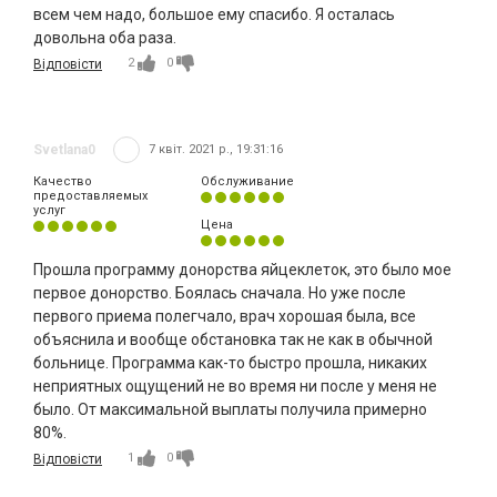
всем чем надо, большое ему спасибо. Я осталась
довольна оба раза.
2
0
Відповісти
Svetlana0
7 квіт. 2021 р., 19:31:16
Качество
Обслуживание
предоставляемых
услуг
Цена
Прошла программу донорства яйцеклеток, это было мое
первое донорство. Боялась сначала. Но уже после
первого приема полегчало, врач хорошая была, все
объяснила и вообще обстановка так не как в обычной
больнице. Программа как-то быстро прошла, никаких
неприятных ощущений не во время ни после у меня не
было. От максимальной выплаты получила примерно
80%.
1
0
Відповісти