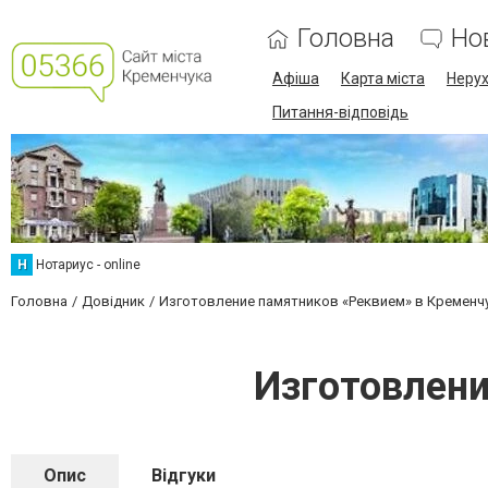
Головна
Но
Афіша
Карта міста
Нерух
Питання-відповідь
Н
Нотариус - online
Головна
Довідник
Изготовление памятников «Реквием» в Кременч
Изготовлени
Опис
Відгуки