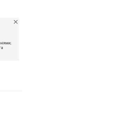
ніями;
та