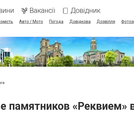
вини
Вакансії
Довідник
омість
Авто / Мото
Погода
Довідкова
Дозвілля
Фотоз
уге
е памятников «Реквием» 