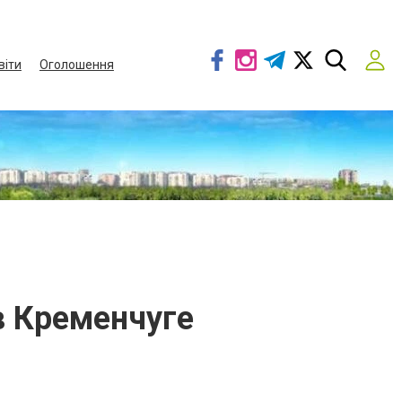
віти
Оголошення
в Кременчуге