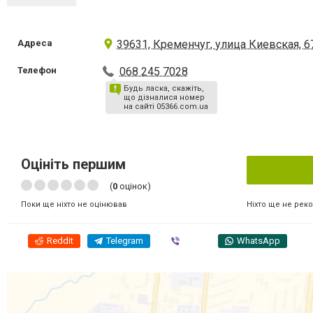
Адреса
39631, Кременчуг, улица Киевская, 6
Телефон
068 245 7028
Будь ласка, скажіть,
що дізналися номер
на сайті 05366.com.ua
Оцініть першим
(
0
оцінок)
Ніхто ще не рек
Поки ще ніхто не оцінював
Reddit
Telegram
Viber
WhatsApp