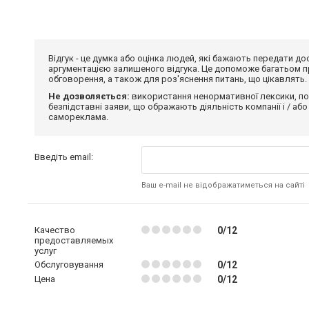
Відгук - це думка або оцінка людей, які бажають передати 
аргументацією залишеного відгука. Це допоможе багатьом пр
обговорення, а також для роз'яснення питань, що цікавлять.
Не дозволяється:
використання ненормативної лексики, по
безпідставні заяви, що ображають діяльність компанії і / або
самореклама.
Введіть email:
Ваш e-mail не відображатиметься на сайті
Качество
0/12
предоставляемых
услуг
Обслуговування
0/12
Цена
0/12