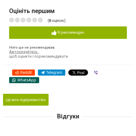
Оцініть першим
(
0
оцінок)
Я рекомендую
Ніхто ще не рекомендував
Авторизуйтесь
,
щоб оцінити і порекомендувати
Reddit
Telegram
Viber
WhatsApp
Це моє підприємство
Відгуки