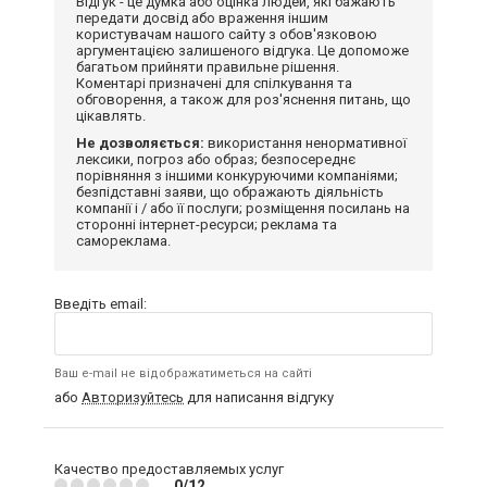
Відгук - це думка або оцінка людей, які бажають
передати досвід або враження іншим
користувачам нашого сайту з обов'язковою
аргументацією залишеного відгука. Це допоможе
багатьом прийняти правильне рішення.
Коментарі призначені для спілкування та
обговорення, а також для роз'яснення питань, що
цікавлять.
Не дозволяється:
використання ненормативної
лексики, погроз або образ; безпосереднє
порівняння з іншими конкуруючими компаніями;
безпідставні заяви, що ображають діяльність
компанії і / або її послуги; розміщення посилань на
сторонні інтернет-ресурси; реклама та
самореклама.
Введіть email:
Ваш e-mail не відображатиметься на сайті
або
Авторизуйтесь
для написання відгуку
Качество предоставляемых услуг
0/12