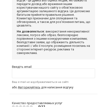
Відгук - це думка або оцінка людей, які бажають
передати досвід або враження іншим
користувачам нашого сайту з обов'язковою
аргументацією залишеного відгука. Це допоможе
багатьом прийняти правильне рішення.
Коментарі призначені для спілкування та
обговорення, а також для роз'яснення питань, що
цікавлять.
Не дозволяється:
використання ненормативної
лексики, погроз або образ; безпосереднє
порівняння з іншими конкуруючими компаніями;
безпідставні заяви, що ображають діяльність
компанії і / або її послуги; розміщення посилань на
сторонні інтернет-ресурси; реклама та
самореклама.
Введіть email:
Ваш e-mail не відображатиметься на сайті
або
Авторизуйтесь
для написання відгуку
Качество предоставляемых услуг
0/12