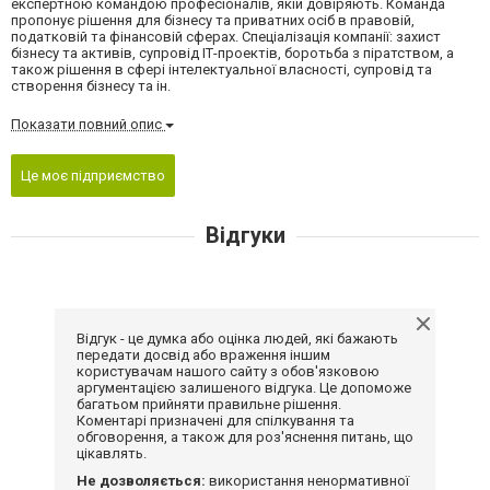
експертною командою професіоналів, якій довіряють. Команда
пропонує рішення для бізнесу та приватних осіб в правовій,
податковій та фінансовій сферах. Спеціалізація компанії: захист
бізнесу та активів, супровід ІТ-проектів, боротьба з піратством, а
також рішення в сфері інтелектуальної власності, супровід та
створення бізнесу та ін.
Показати повний опис
Це моє підприємство
Відгуки
Відгук - це думка або оцінка людей, які бажають
передати досвід або враження іншим
користувачам нашого сайту з обов'язковою
аргументацією залишеного відгука. Це допоможе
багатьом прийняти правильне рішення.
Коментарі призначені для спілкування та
обговорення, а також для роз'яснення питань, що
цікавлять.
Не дозволяється:
використання ненормативної