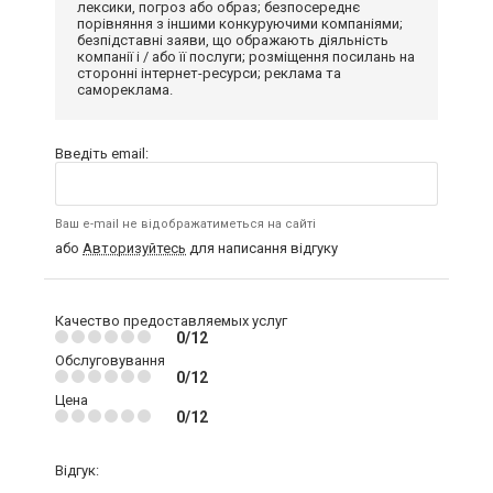
лексики, погроз або образ; безпосереднє
порівняння з іншими конкуруючими компаніями;
безпідставні заяви, що ображають діяльність
компанії і / або її послуги; розміщення посилань на
сторонні інтернет-ресурси; реклама та
самореклама.
Введіть email:
Ваш e-mail не відображатиметься на сайті
або
Авторизуйтесь
для написання відгуку
Качество предоставляемых услуг
0/12
Обслуговування
0/12
Цена
0/12
Відгук: