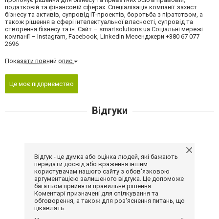
податковій та фінансовій сферах. Спеціалізація компанії: захист
бізнесу та активів, супровід ІТ-проектів, боротьба з піратством, а
також рішення в сфері інтелектуальної власності, супровід та
створення бізнесу та ін. Сайт – smartsolutions.ua Соціальні мережі
компанії – Instagram, Facebook, LinkedIn Месенджери +380 67 077
2696
Показати повний опис
Це моє підприємство
Відгуки
Відгук - це думка або оцінка людей, які бажають
передати досвід або враження іншим
користувачам нашого сайту з обов'язковою
аргументацією залишеного відгука. Це допоможе
багатьом прийняти правильне рішення.
Коментарі призначені для спілкування та
обговорення, а також для роз'яснення питань, що
цікавлять.