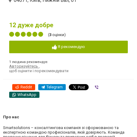
04071, Київ, Нижній Вал, 61
12
дуже добре
(
3
оцінки)
Я рекомендую
1 людина рекомендує
Авторизуйтесь
,
щоб оцінити і порекомендувати
Reddit
Telegram
Viber
WhatsApp
Про нас
Smartsolutions – консалтингова компанія зі сформованою та
експертною командою професіоналів, якій довіряють. Команда
пропонує рішення для бізнесу та приватних осіб в правовій,