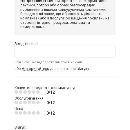
Не дозволяється:
використання ненормативної
лексики, погроз або образ; безпосереднє
порівняння з іншими конкуруючими компаніями;
безпідставні заяви, що ображають діяльність
компанії і / або її послуги; розміщення посилань на
сторонні інтернет-ресурси; реклама та
самореклама.
Введіть email:
Ваш e-mail не відображатиметься на сайті
або
Авторизуйтесь
для написання відгуку
Качество предоставляемых услуг
0/12
Обслуговування
0/12
Цена
0/12
Відгук: