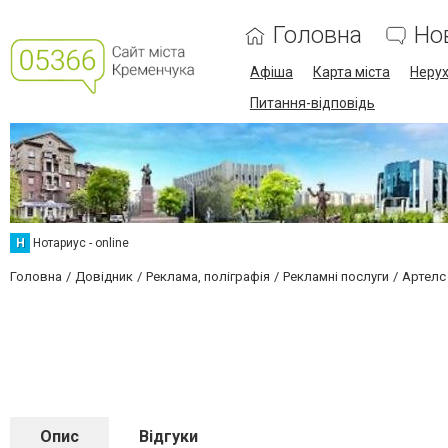
Головна
Но
Афіша
Карта міста
Нерух
Питання-відповідь
Н
Нотариус - online
Головна
Довідник
Реклама, поліграфія
Рекламні послуги
Артелс
Опис
Відгуки