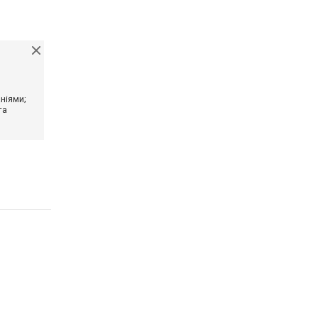
ніями;
та