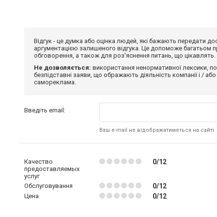
Відгук - це думка або оцінка людей, які бажають передати 
аргументацією залишеного відгука. Це допоможе багатьом пр
обговорення, а також для роз'яснення питань, що цікавлять.
Не дозволяється:
використання ненормативної лексики, по
безпідставні заяви, що ображають діяльність компанії і / або
самореклама.
Введіть email:
Ваш e-mail не відображатиметься на сайті
Качество
0/12
предоставляемых
услуг
Обслуговування
0/12
Цена
0/12