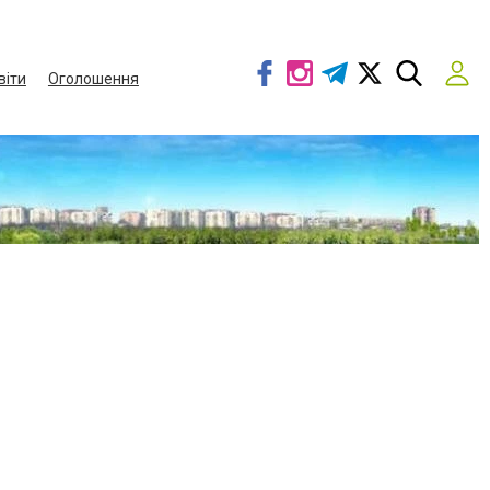
віти
Оголошення