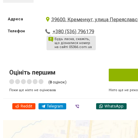
Адреса
39600, Кременчуг, улица Переяславск
Телефон
+380 (536) 796179
Будь ласка, скажіть,
що дізналися номер
на сайті 05366.com.ua
Оцініть першим
(
0
оцінок)
Ніхто ще не рек
Поки ще ніхто не оцінював
Reddit
Telegram
Viber
WhatsApp