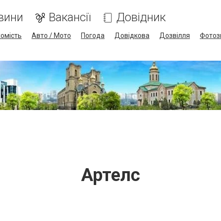
вини
Вакансії
Довідник
омість
Авто / Мото
Погода
Довідкова
Дозвілля
Фотоз
Артелс