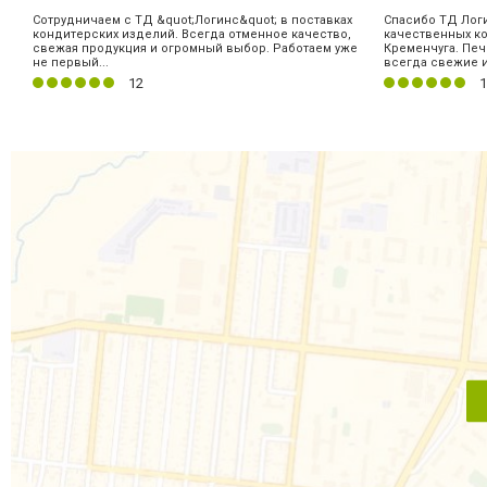
Сотрудничаем с ТД &quot;Логинс&quot; в поставках
Спасибо ТД Лог
кондитерских изделий. Всегда отменное качество,
качественных к
свежая продукция и огромный выбор. Работаем уже
Кременчуга. Печ
не первый...
всегда свежие и.
12
1