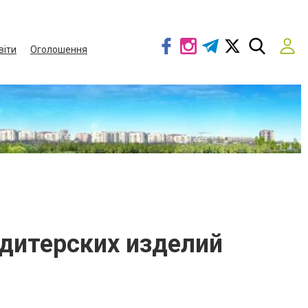
віти
Оголошення
ндитерских изделий