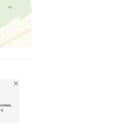
ніями;
та