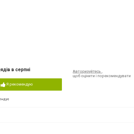
ядів в серпні
Авторизуйтесь
,
щоб оцінити і порекомендувати
Я рекомендую
ендує