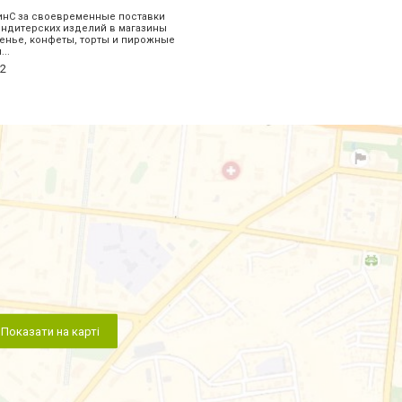
инС за своевременные поставки
ондитерских изделий в магазины
енье, конфеты, торты и пирожные
..
2
Показати на карті