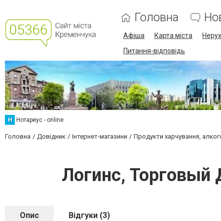
Головна
Но
Афіша
Карта міста
Нерух
Питання-відповідь
Н
Нотариус - online
Головна
Довідник
Інтернет-магазини
Продукти харчування, алког
Логинс, Торговый 
Опис
Відгуки (3)