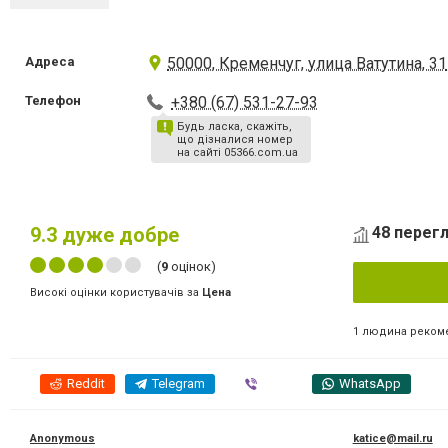
Адреса
50000, Кременчуг, улица Ватутина, 31
Телефон
+380 (67) 531-27-93
Будь ласка, скажіть,
що дізналися номер
на сайті 05366.com.ua
9.3
дуже добре
48 перегл
(
9
оцінок)
Високі оцінки користувачів за
Цена
1 людина реком
Reddit
Telegram
Viber
WhatsApp
Anonymous
katice@mail.ru