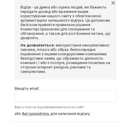
Відгук - це думка або оцінка людей, які бажають
передати досвід або враження іншим
користувачам нашого сайту з обов'язковою
аргументацією залишеного відгука. Це допоможе
багатьом прийняти правильне рішення.
Коментарі призначені для спілкування та
обговорення, а також для роз'яснення питань, що
цікавлять.
Не дозволяється:
використання ненормативної
лексики, погроз або образ; безпосереднє
порівняння з іншими конкуруючими компаніями;
безпідставні заяви, що ображають діяльність
компанії і / або її послуги; розміщення посилань на
сторонні інтернет-ресурси; реклама та
самореклама.
Введіть email:
Ваш e-mail не відображатиметься на сайті
або
Авторизуйтесь
для написання відгуку