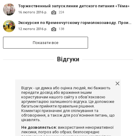
Торжественный запуск линии детского питания «Тёма»
16 лютого 2016 р.
224
Экскурсия по Кременчугскому гормолокозаводу. Производство детского питания «Тёма»
12 лютого 2016 р.
138
Показати все
Відгуки
Відгук - це думка або оцінка людей, які бажають
передати досвід або враження іншим
користувачам нашого сайту з обов'язковою
аргументацією залишеного відгука. Це допоможе
багатьом прийняти правильне рішення.
Коментарі призначені для спілкування та
обговорення, а також для роз'яснення питань, що
цікавлять.
Не дозволяється:
використання ненормативної
лексики, погроз або образ; безпосереднє