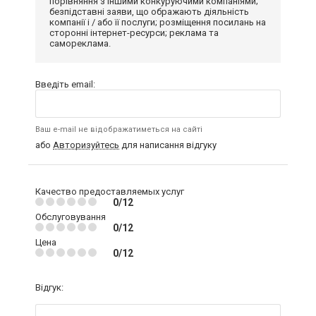
порівняння з іншими конкуруючими компаніями;
безпідставні заяви, що ображають діяльність
компанії і / або її послуги; розміщення посилань на
сторонні інтернет-ресурси; реклама та
самореклама.
Введіть email:
Ваш e-mail не відображатиметься на сайті
або
Авторизуйтесь
для написання відгуку
Качество предоставляемых услуг
0/12
Обслуговування
0/12
Цена
0/12
Відгук: