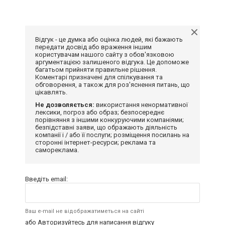
Відгук - це думка або оцінка людей, які бажають
передати досвід або враження іншим
користувачам нашого сайту з обов'язковою
аргументацією залишеного відгука. Це допоможе
багатьом прийняти правильне рішення.
Коментарі призначені для спілкування та
обговорення, а також для роз'яснення питань, що
цікавлять.
Не дозволяється:
використання ненормативної
лексики, погроз або образ; безпосереднє
порівняння з іншими конкуруючими компаніями;
безпідставні заяви, що ображають діяльність
компанії і / або її послуги; розміщення посилань на
сторонні інтернет-ресурси; реклама та
самореклама.
Введіть email:
Ваш e-mail не відображатиметься на сайті
або
Авторизуйтесь
для написання відгуку