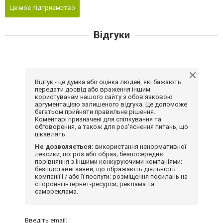
Це моє підприємство
Відгуки
Відгук - це думка або оцінка людей, які бажають
передати досвід або враження іншим
користувачам нашого сайту з обов'язковою
аргументацією залишеного відгука. Це допоможе
багатьом прийняти правильне рішення.
Коментарі призначені для спілкування та
обговорення, а також для роз'яснення питань, що
цікавлять.
Не дозволяється:
використання ненормативної
лексики, погроз або образ; безпосереднє
порівняння з іншими конкуруючими компаніями;
безпідставні заяви, що ображають діяльність
компанії і / або її послуги; розміщення посилань на
сторонні інтернет-ресурси; реклама та
самореклама.
Введіть email: