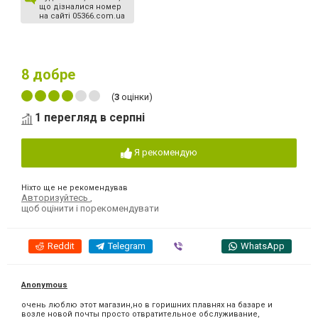
що дізналися номер
на сайті 05366.com.ua
8
добре
(
3
оцінки)
1 перегляд в серпні
Я рекомендую
Ніхто ще не рекомендував
Авторизуйтесь
,
щоб оцінити і порекомендувати
Reddit
Telegram
Viber
WhatsApp
Anonymous
очень люблю этот магазин,но в горишних плавнях на базаре и
возле новой почты просто отвратительное обслуживание,