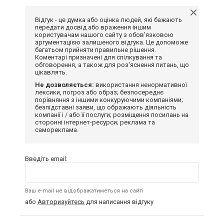
Відгук - це думка або оцінка людей, які бажають
передати досвід або враження іншим
користувачам нашого сайту з обов'язковою
аргументацією залишеного відгука. Це допоможе
багатьом прийняти правильне рішення.
Коментарі призначені для спілкування та
обговорення, а також для роз'яснення питань, що
цікавлять.
Не дозволяється:
використання ненормативної
лексики, погроз або образ; безпосереднє
порівняння з іншими конкуруючими компаніями;
безпідставні заяви, що ображають діяльність
компанії і / або її послуги; розміщення посилань на
сторонні інтернет-ресурси; реклама та
самореклама.
Введіть email:
Ваш e-mail не відображатиметься на сайті
або
Авторизуйтесь
для написання відгуку