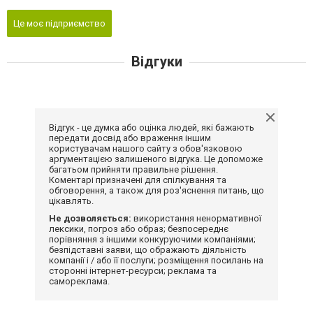
Це моє підприємство
Відгуки
Відгук - це думка або оцінка людей, які бажають
передати досвід або враження іншим
користувачам нашого сайту з обов'язковою
аргументацією залишеного відгука. Це допоможе
багатьом прийняти правильне рішення.
Коментарі призначені для спілкування та
обговорення, а також для роз'яснення питань, що
цікавлять.
Не дозволяється:
використання ненормативної
лексики, погроз або образ; безпосереднє
порівняння з іншими конкуруючими компаніями;
безпідставні заяви, що ображають діяльність
компанії і / або її послуги; розміщення посилань на
сторонні інтернет-ресурси; реклама та
самореклама.